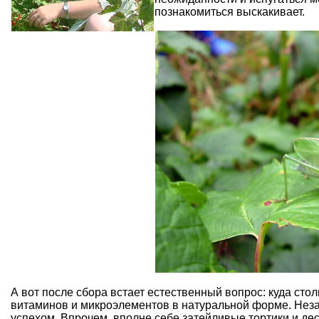
познакомиться выскакивает.
А вот после сбора встает естественный вопрос: куда сто
витаминов и микроэлементов в натуральной форме. Нез
успехом. Впрочем, вполне себе затейливые тортики и де