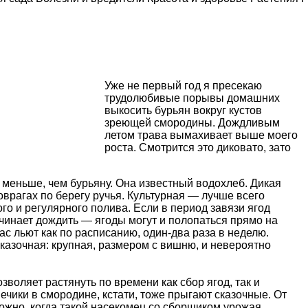
Уже не первый год я пресекаю
трудолюбивые порывы домашних
выкосить бурьян вокруг кустов
зреющей смородины. Дождливым
летом трава вымахивает выше моего
роста. Смотрится это диковато, зато
меньше, чем бурьяну. Она известный водохлеб. Дикая
оврагах по берегу ручья. Культурная — лучше всего
го и регулярного полива. Если в период завязи ягод
ачинает дождить — ягоды могут и полопаться прямо на
нас льют как по расписанию, один-два раза в неделю.
азочная: крупная, размером с вишню, и невероятно
воляет растянуть по времени как сбор ягод, так и
знечики в смородине, кстати, тоже прыгают сказочные. От
ожно, когда такой насекомец со сборщиком урожая