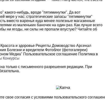
" какого-нибудь, вроде "пятиминутки". Да вот
ей мере у нас: стратегические запасы "пятиминутки"
 есть вместо варенья куда менее полезные магазинные
лями из маленьких баночек на один раз. Как лучше всего
бы ни ягоды, ни силы не пропали впустую? Читайте об
Красота и здоровье
Рецепты
Домоводство
Арсенал
ения
Болезни и вредители
Фотоблог (фотогалереи)
роном Медиа"
Пользовательское соглашение
Политика в
ы
Конкурсы
на только с письменного разрешения редакции. При
язательна.
те свое согласия с условиями
пользовательского соглашен