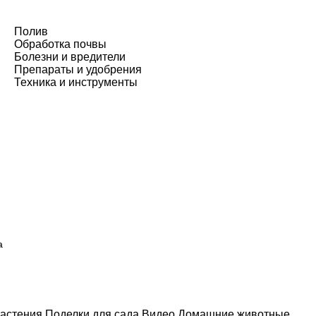
Полив
Обработка почвы
Болезни и вредители
Препараты и удобрения
Техника и инструменты
а
астения
Поделки для сада
Видео
Домашние животные