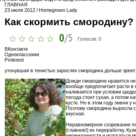
ГЛАВНАЯ
23 июля 2012
/
Homegrown Lady
Как скормить смородину?
0
/5
Голосов:
0
ВКонтакте
Одноклассники
Pinterest
утонувшая в тенистых зарослях смородина дольше зреет.
Дожди смородине нравятся не 
вообще предпочитает расти в 
наливается при условии щедро
погода стоит сухая, а потом н
кусте. Но в этом году ливни у 
Поэтому смородина выросла ск
вкусная.
Неравномерное созревание поз
(главное!) их переработку. Ку
неожиданности и испугаться м