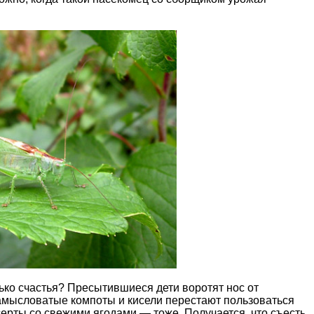
лько счастья? Пресытившиеся дети воротят нос от
амысловатые компоты и кисели перестают пользоваться
серты со свежими ягодами — тоже. Получается, что съесть