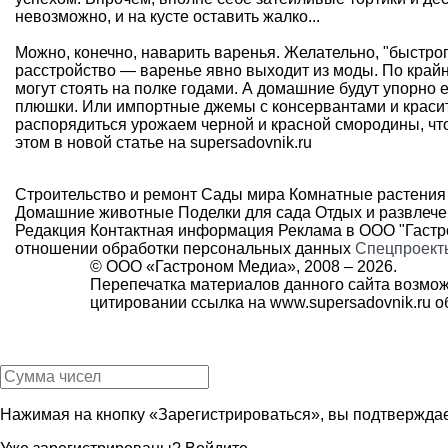
невозможно, и на кусте оставить жалко...
Можно, конечно, наварить варенья. Желательно, "быстрого
расстройство — варенье явно выходит из моды. По крайн
могут стоять на полке годами. А домашние будут упорно
плюшки. Или импортные джемы с консервантами и красите
распорядиться урожаем черной и красной смородины, что
этом
в новой статье на supersadovnik.ru
Строительство и ремонт
Сады мира
Комнатные растения
Домашние животные
Поделки для сада
Отдых и развлеч
Редакция
Контактная информация
Реклама в ООО "Гаст
отношении обработки персональных данных
Спецпроект
© ООО «Гастроном Медиа», 2008 –
2026.
Перепечатка материалов данного сайта возмож
цитировании ссылка на
www.supersadovnik.ru
об
Нажимая на кнопку «Зарегистрироваться», вы подтверждае