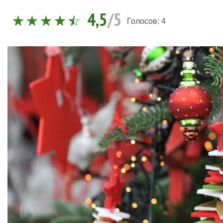
4,5
/5
Голосов:
4