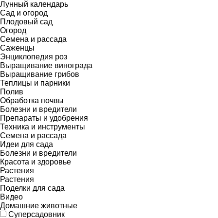
Лунный календарь
Сад и огород
Плодовый сад
Огород
Семена и рассада
Саженцы
Энциклопедия роз
Выращивание винограда
Выращивание грибов
Теплицы и парники
Полив
Обработка почвы
Болезни и вредители
Препараты и удобрения
Техника и инструменты
Семена и рассада
Идеи для сада
Болезни и вредители
Красота и здоровье
Растения
Растения
Поделки для сада
Видео
Домашние животные
Суперсадовник