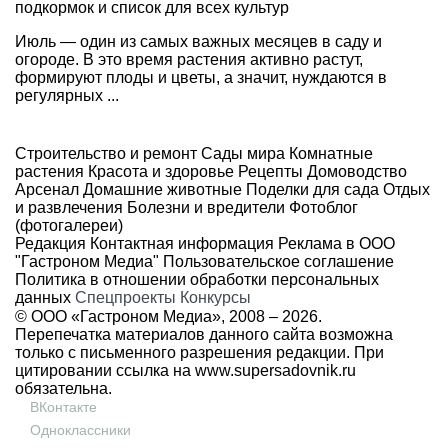
подкормок и список для всех культур
Июль — один из самых важных месяцев в саду и
огороде. В это время растения активно растут,
формируют плоды и цветы, а значит, нуждаются в
регулярных ...
Строительство и ремонт
Сады мира
Комнатные
растения
Красота и здоровье
Рецепты
Домоводство
Арсенал
Домашние животные
Поделки для сада
Отдых
и развлечения
Болезни и вредители
Фотоблог
(фотогалереи)
Редакция
Контактная информация
Реклама в ООО
"Гастроном Медиа"
Пользовательское соглашение
Политика в отношении обработки персональных
данных
Спецпроекты
Конкурсы
© ООО «Гастроном Медиа», 2008 –
2026.
Перепечатка материалов данного сайта возможна
только с письменного разрешения редакции. При
цитировании ссылка на
www.supersadovnik.ru
обязательна.
ВКонтакте
Одноклассники