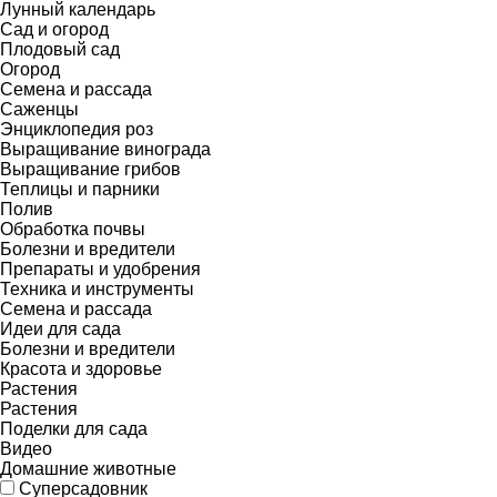
Лунный календарь
Сад и огород
Плодовый сад
Огород
Семена и рассада
Саженцы
Энциклопедия роз
Выращивание винограда
Выращивание грибов
Теплицы и парники
Полив
Обработка почвы
Болезни и вредители
Препараты и удобрения
Техника и инструменты
Семена и рассада
Идеи для сада
Болезни и вредители
Красота и здоровье
Растения
Растения
Поделки для сада
Видео
Домашние животные
Суперсадовник