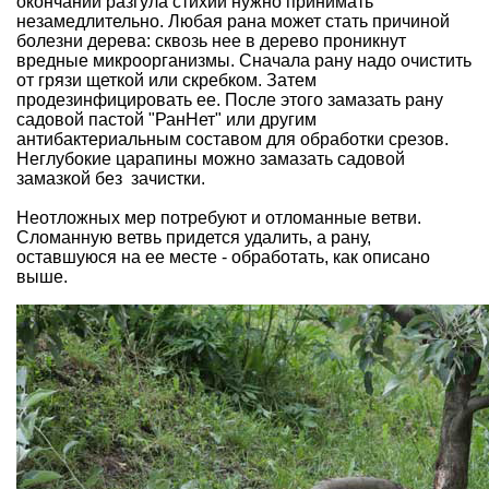
окончании разгула стихии нужно принимать
незамедлительно. Любая рана может стать причиной
болезни дерева: сквозь нее в дерево проникнут
вредные микроорганизмы. Сначала рану надо очистить
от грязи щеткой или скребком. Затем
продезинфицировать ее. После этого замазать рану
садовой пастой "РанНет" или другим
антибактериальным составом для обработки срезов.
Неглубокие царапины можно замазать садовой
замазкой без зачистки.
Неотложных мер потребуют и отломанные ветви.
Сломанную ветвь придется удалить, а рану,
оставшуюся на ее месте - обработать, как описано
выше.