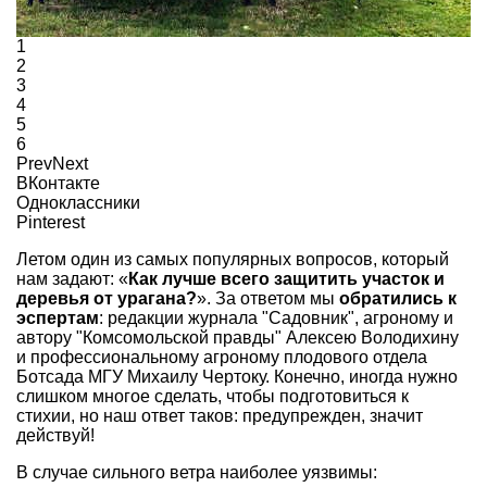
1
2
3
4
5
6
Prev
Next
ВКонтакте
Одноклассники
Pinterest
Летом один из самых популярных вопросов, который
нам задают: «
Как лучше всего защитить участок и
деревья от урагана?
». За ответом мы
обратились к
эспертам
: редакции журнала "Садовник", агроному и
автору "Комсомольской правды" Алексею Володихину
и профессиональному агроному плодового отдела
Ботсада МГУ Михаилу Чертоку. Конечно, иногда нужно
слишком многое сделать, чтобы подготовиться к
стихии, но наш ответ таков: предупрежден, значит
действуй!
В случае сильного ветра наиболее уязвимы: