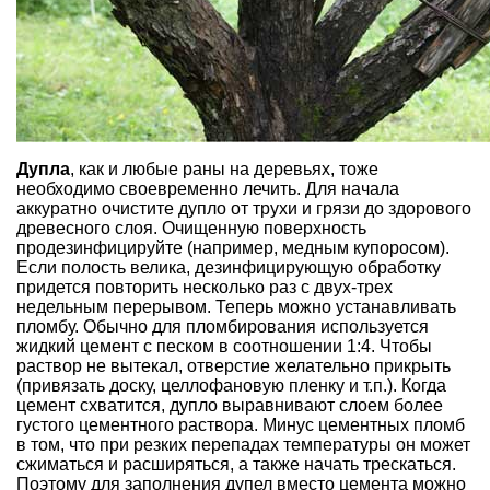
Дупла
, как и любые раны на деревьях, тоже
необходимо своевременно лечить. Для начала
аккуратно очистите дупло от трухи и грязи до здорового
древесного слоя. Очищенную поверхность
продезинфицируйте (например, медным купоросом).
Если полость велика, дезинфицирующую обработку
придется повторить несколько раз с двух-трех
недельным перерывом. Теперь можно устанавливать
пломбу. Обычно для пломбирования используется
жидкий цемент с песком в соотношении 1:4. Чтобы
раствор не вытекал, отверстие желательно прикрыть
(привязать доску, целлофановую пленку и т.п.). Когда
цемент схватится, дупло выравнивают слоем более
густого цементного раствора. Минус цементных пломб
в том, что при резких перепадах температуры он может
сжиматься и расширяться, а также начать трескаться.
Поэтому для заполнения дупел вместо цемента можно