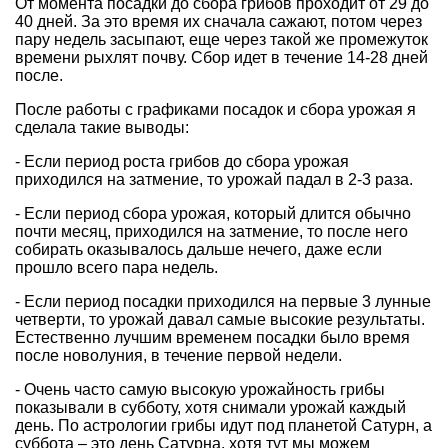
От момента посадки до сбора грибов проходит от 29 до
40 дней. За это время их сначала сажают, потом через
пару недель засыпают, еще через такой же промежуток
времени рыхлят почву. Сбор идет в течение 14-28 дней
после.
После работы с графиками посадок и сбора урожая я
сделала такие выводы:
- Если период роста грибов до сбора урожая
приходился на затмение, то урожай падал в 2-3 раза.
- Если период сбора урожая, который длится обычно
почти месяц, приходился на затмение, то после него
собирать оказывалось дальше нечего, даже если
прошло всего пара недель.
- Если период посадки приходился на первые 3 лунные
четверти, то урожай давал самые высокие результаты.
Естественно лучшим временем посадки было время
после новолуния, в течение первой недели.
- Очень часто самую высокую урожайность грибы
показывали в субботу, хотя снимали урожай каждый
день. По астрологии грибы идут под планетой Сатурн, а
суббота – это день Сатурна, хотя тут мы можем