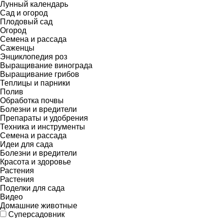
Лунный календарь
Сад и огород
Плодовый сад
Огород
Семена и рассада
Саженцы
Энциклопедия роз
Выращивание винограда
Выращивание грибов
Теплицы и парники
Полив
Обработка почвы
Болезни и вредители
Препараты и удобрения
Техника и инструменты
Семена и рассада
Идеи для сада
Болезни и вредители
Красота и здоровье
Растения
Растения
Поделки для сада
Видео
Домашние животные
Суперсадовник