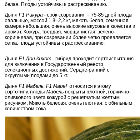
белая. Плоды устойчивы к растрескиванию.
Дыня
F1 Рикура
- срок созревания – 75-85 дней плоды
овальные, массой 1,8–2,2 кг, мякоть белая, семенная
камера небольшая, очень высокие вкусовые качества и
аромат. Кожура твердая, морщинистая, зелено-
коричневая, при созревании более четко проявляется
сетка, плоды устойчивы к растрескиванию.
Дыня
F1 Дон Кихот
- гибрид проходит сортоиспытания
для включения в Государственный реестр
селекционных достижений. Сердне-ранний с
округлыми плодами до 5 кг.
Дыня
F1 Мабель, F1 Mabel
относится к этому
сортотипу, плоды
Мабель
покрыты плотной, горчично-
оливкового цвета кожурой с решетчатым желтым
рисунком. Мякоть белесая, очень плотная, с обильным
количеством сока.