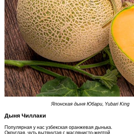
Японская дыня Юбари, Yubari King
Дыня Чиллаки
Популярная у нас узбекская оранжевая дынька.
Округлая, чуть вытянутая с маслянисто-желтой