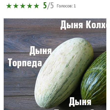
5
/5
Голосов:
1