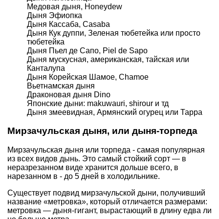
Медовая дыня, Honeydew
Дыня Эфиопка
Дыня Кассаба, Casaba
Дыня Кук дуппи, Зеленая тюбетейка или просто
тюбетейка
Дыня Пьел де Сапо, Piel de Sapo
Дыня мускусная, американская, тайская или
Канталупа
Дыня Корейская Шамое, Chamoe
Вьетнамская дыня
Драконовая дыня Dino
Японские дыни: makuwauri, shirour и тд
Дыня змеевидная, Армянский огурец или Тарра
Мирзачульская дыня, или дыня-торпеда
Мирзачульская дыня или торпеда - самая популярная
из всех видов дынь. Это самый стойкий сорт — в
неразрезанном виде хранится дольше всего, в
нарезанном в - до 5 дней в холодильнике.
Существует подвид мирзачульской дыни, получивший
название «метровка», который отличается размерами:
метровка — дыня-гигант, вырастающий в длину едва ли