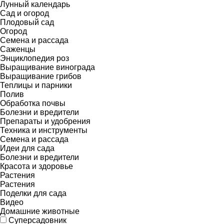
Лунный календарь
Сад и огород
Плодовый сад
Огород
Семена и рассада
Саженцы
Энциклопедия роз
Выращивание винограда
Выращивание грибов
Теплицы и парники
Полив
Обработка почвы
Болезни и вредители
Препараты и удобрения
Техника и инструменты
Семена и рассада
Идеи для сада
Болезни и вредители
Красота и здоровье
Растения
Растения
Поделки для сада
Видео
Домашние животные
Суперсадовник