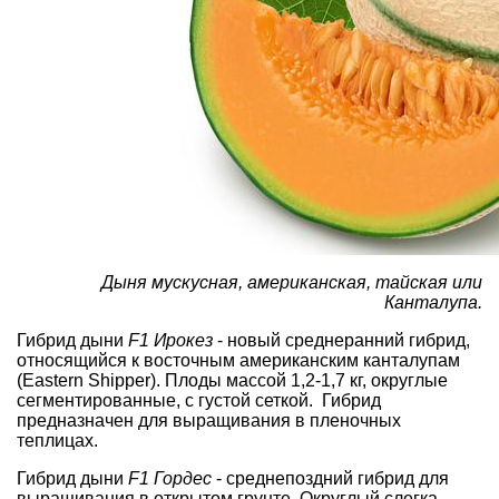
Дыня мускусная, американская, тайская или
Канталупа.
Гибрид дыни
F1 Ирокез
- новый среднеранний гибрид,
относящийся к восточным американским канталупам
(Eastern Shipper). Плоды массой 1,2-1,7 кг, округлые
сегментированные, с густой сеткой. Гибрид
предназначен для выращивания в пленочных
теплицах.
Гибрид дыни
F1 Гордес
- среднепоздний гибрид для
выращивания в открытом грунте. Округлый слегка