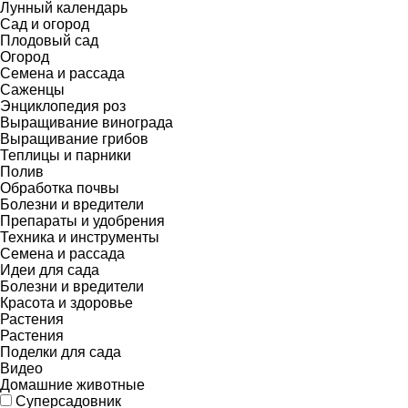
Лунный календарь
Сад и огород
Плодовый сад
Огород
Семена и рассада
Саженцы
Энциклопедия роз
Выращивание винограда
Выращивание грибов
Теплицы и парники
Полив
Обработка почвы
Болезни и вредители
Препараты и удобрения
Техника и инструменты
Семена и рассада
Идеи для сада
Болезни и вредители
Красота и здоровье
Растения
Растения
Поделки для сада
Видео
Домашние животные
Суперсадовник