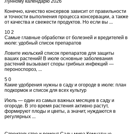
Лунному календарю 2026
Конечно, качество консервов зависит от правильности
и точности выполнения процесса консервации, а также
от качества и свежести продуктов. Но если вы ...
10
2
Самые главные обработки от болезней и вредителей в
июле: удобный список препаратов
Ловите июльский список препаратов для защиты
ваших растений! В июле основные заболевания
растений вызывают споры грибных инфекций —
пероноспороз, ...
5
0
Какие удобрения нужны в саду и огороде в июле: план
подкормок и список для всех культур
Июль — один из самых важных месяцев в саду и
огороде. В это время растения активно растут,
формируют плоды и цветы, а значит, нуждаются в
регулярных ...
Строительство и ремонт
Сады мира
Комнатные