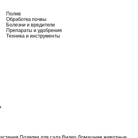
Полив
Обработка почвы
Болезни и вредители
Препараты и удобрения
Техника и инструменты
а
астения
Поделки для сада
Видео
Домашние животные