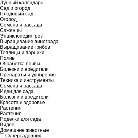
Лунный календарь
Сад и огород
Плодовый сад
Огород
Семена и рассада
Саженцы
Энциклопедия роз
Выращивание винограда
Выращивание грибов
Теплицы и парники
Полив
Обработка почвы
Болезни и вредители
Препараты и удобрения
Техника и инструменты
Семена и рассада
Идеи для сада
Болезни и вредители
Красота и здоровье
Растения
Растения
Поделки для сада
Видео
Домашние животные
Суперсадовник