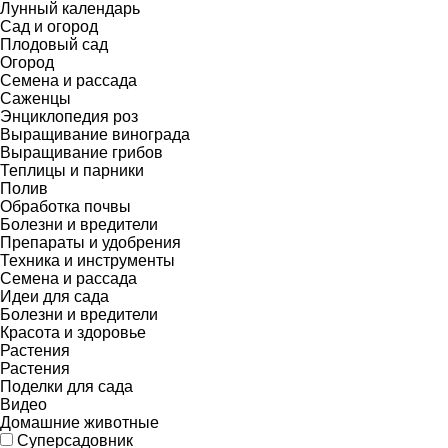
Лунный календарь
Сад и огород
Плодовый сад
Огород
Семена и рассада
Саженцы
Энциклопедия роз
Выращивание винограда
Выращивание грибов
Теплицы и парники
Полив
Обработка почвы
Болезни и вредители
Препараты и удобрения
Техника и инструменты
Семена и рассада
Идеи для сада
Болезни и вредители
Красота и здоровье
Растения
Растения
Поделки для сада
Видео
Домашние животные
Суперсадовник