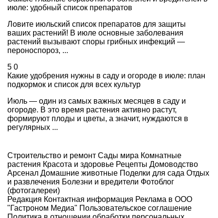
июле: удобный список препаратов
Ловите июльский список препаратов для защиты
ваших растений! В июле основные заболевания
растений вызывают споры грибных инфекций —
пероноспороз, ...
5
0
Какие удобрения нужны в саду и огороде в июле: план
подкормок и список для всех культур
Июль — один из самых важных месяцев в саду и
огороде. В это время растения активно растут,
формируют плоды и цветы, а значит, нуждаются в
регулярных ...
Строительство и ремонт
Сады мира
Комнатные
растения
Красота и здоровье
Рецепты
Домоводство
Арсенал
Домашние животные
Поделки для сада
Отдых
и развлечения
Болезни и вредители
Фотоблог
(фотогалереи)
Редакция
Контактная информация
Реклама в ООО
"Гастроном Медиа"
Пользовательское соглашение
Политика в отношении обработки персональных