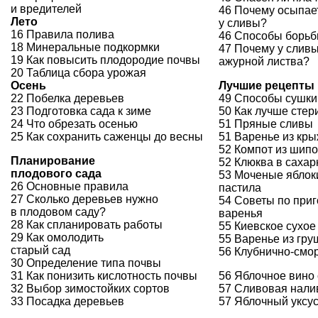
и вредителей
46 Почему осыпае
Лето
у сливы?
16 Правила полива
46 Способы борьб
18 Минеральные подкормки
47 Почему у сливы
19 Как повысить плодородие почвы
ажурной листва?
20 Таблица сбора урожая
Осень
Лучшие рецепты 
22 Побелка деревьев
49 Способы сушки 
23 Подготовка сада к зиме
50 Как лучше стер
24 Что обрезать осенью
51 Пряные сливы
25 Как сохранить саженцы до весны
51 Варенье из кр
52 Компот из шип
Планирование
52 Клюква в сахар
плодового сада
53 Моченые яблок
26 Основные правила
пастила
27 Сколько деревьев нужно
54 Советы по при
в плодовом саду?
варенья
28 Как спланировать работы
55 Киевское сухое
29 Как омолодить
55 Варенье из гру
старый сад
56 Клубнично-смо
30 Определение типа почвы
31 Как понизить кислотность почвы
56 Яблочное вино
32 Выбор зимостойких сортов
57 Сливовая нали
33 Посадка деревьев
57 Яблочный уксу