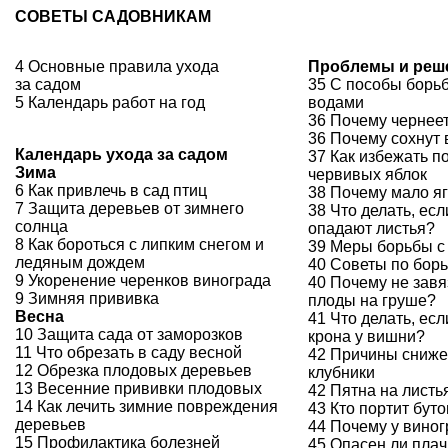
СОВЕТЫ САДОВНИКАМ
4 Основные правила ухода
Проблемы и реш
за садом
35 С пособы борь
5 Календарь работ на год
водами
36 Почему чернеет
36 Почему сохнут 
Календарь ухода за садом
37 Как избежать п
Зима
червивых яблок
6 Как привлечь в сад птиц
38 Почему мало я
7 Защита деревьев от зимнего
38 Что делать, ес
солнца
опадают листья?
8 Как бороться с липким снегом и
39 Меры борьбы с
ледяным дождем
40 Советы по борь
9 Укоренение черенков винограда
40 Почему не зав
9 Зимняя прививка
плоды на груше?
Весна
41 Что делать, есл
10 Защита сада от заморозков
крона у вишни?
11 Что обрезать в саду весной
42 Причины сниже
12 Обрезка плодовых деревьев
клубники
13 Весенние прививки плодовых
42 Пятна на листь
14 Как лечить зимние повреждения
43 Кто портит бут
деревьев
44 Почему у виног
15 Профилактика болезней
45 Опасен ли плач