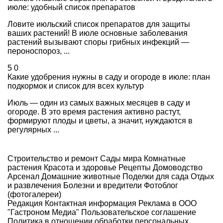
июле: удобный список препаратов
Ловите июльский список препаратов для защиты
ваших растений! В июле основные заболевания
растений вызывают споры грибных инфекций —
пероноспороз, ...
5
0
Какие удобрения нужны в саду и огороде в июле: план
подкормок и список для всех культур
Июль — один из самых важных месяцев в саду и
огороде. В это время растения активно растут,
формируют плоды и цветы, а значит, нуждаются в
регулярных ...
Строительство и ремонт
Сады мира
Комнатные
растения
Красота и здоровье
Рецепты
Домоводство
Арсенал
Домашние животные
Поделки для сада
Отдых
и развлечения
Болезни и вредители
Фотоблог
(фотогалереи)
Редакция
Контактная информация
Реклама в ООО
"Гастроном Медиа"
Пользовательское соглашение
Политика в отношении обработки персональных