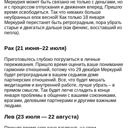
Меркурия может быть связано не только с деньгами, но
и с процессом отпускания и движения вперед. Пришло
время освободиться. Так что никаких больше
неубранных елок весной! Как только 18 января
Меркурий перестанет быть ретроградным, пора убрать
старье и двигаться дальше (как феникс, восставший из
пепла).
Рак (21 июня–22 июля)
Приготовьтесь глубоко погрузиться в личные
переживания. Пришло время оценить ваше понимание
гармонии отношений, потому что 29 декабря Меркурий
будет ретроградным в вашем седьмом доме
партнерских отношений. Все, что будет мешать
медитациям и внутренней работе, лучше убрать – в
прямом смысле. Так будет легче сгладить в конце
января проблемы в общении с вашими союзниками,
врагами, деловыми партнерами и другими важными
людьми.
Лев (23 июля — 22 августа)
Пришло время серьезно взглянуть на свои