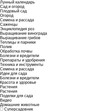
Лунный календарь
Сад и огород
Плодовый сад
Огород
Семена и рассада
Саженцы
Энциклопедия роз
Выращивание винограда
Выращивание грибов
Теплицы и парники
Полив
Обработка почвы
Болезни и вредители
Препараты и удобрения
Техника и инструменты
Семена и рассада
Идеи для сада
Болезни и вредители
Красота и здоровье
Растения
Растения
Поделки для сада
Видео
Домашние животные
Суперсадовник