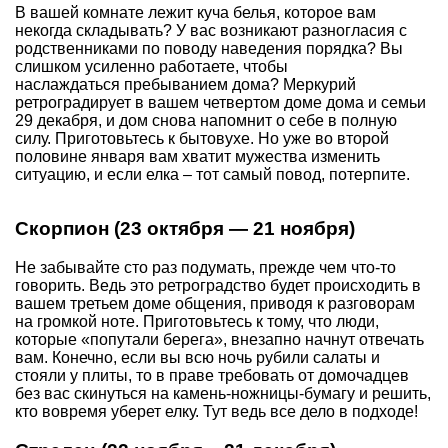
В вашей комнате лежит куча белья, которое вам
некогда складывать? У вас возникают разногласия с
родственниками по поводу наведения порядка? Вы
слишком усиленно работаете, чтобы
наслаждаться пребыванием дома? Меркурий
ретроградирует в вашем четвертом доме дома и семьи
29 декабря, и дом снова напомнит о себе в полную
силу. Приготовьтесь к бытовухе. Но уже во второй
половине января вам хватит мужества изменить
ситуацию, и если елка – тот самый повод, потерпите.
Скорпион (23 октября — 21 ноября)
Не забывайте сто раз подумать, прежде чем что-то
говорить. Ведь это ретроградство будет происходить в
вашем третьем доме общения, приводя к разговорам
на громкой ноте. Приготовьтесь к тому, что люди,
которые «попутали берега», внезапно начнут отвечать
вам. Конечно, если вы всю ночь рубили салаты и
стояли у плиты, то в праве требовать от домочадцев
без вас скинуться на камень-ножницы-бумагу и решить,
кто вовремя уберет елку. Тут ведь все дело в подходе!