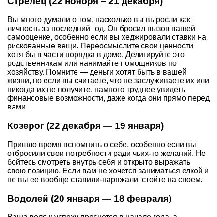
Стрелец (22 ноября – 21 декабря)
Вы много думали о том, насколько вы выросли как
личность за последний год. Он бросил вызов вашей
самооценке, особенно если вы хеджировали ставки на
рискованные вещи. Переосмыслите свои ценности
хотя бы в части порядка в доме. Делигируйте это
родственникам или нанимайте помощников по
хозяйству. Помните — деньги хотят быть в вашей
жизни, но если вы считаете, что не заслуживаете их или
никогда их не получите, намного труднее увидеть
финансовые возможности, даже когда они прямо перед
вами.
Козерог (22 декабря — 19 января)
Пришло время вспомнить о себе, особенно если вы
отбросили свои потребности ради чьих-то желаний. Не
бойтесь смотреть внутрь себя и открыто выражать
свою позицию. Если вам не хочется заниматься елкой и
не вы ее вообще ставили-наряжали, стойте на своем.
Водолей (20 января — 18 февраля)
Ваша воля к успеху проснется в начале года, а