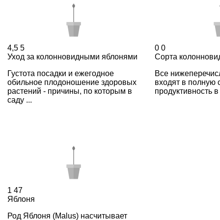
4,5
5
0
0
Уход за колонновидными яблонями
Сорта колоннови
Густота посадки и ежегодное
Все нижеперечис
обильное плодоношение здоровых
входят в полную 
растений - причины, по которым в
продуктивность в 
саду ...
1
47
Яблоня
Род Яблоня (Malus) насчитывает