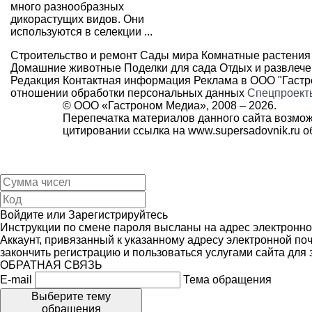
много разнообразных
дикорастущих видов. Они
используются в селекции ...
Строительство и ремонт
Сады мира
Комнатные растения
Домашние животные
Поделки для сада
Отдых и развлеч
Редакция
Контактная информация
Реклама в ООО "Гаст
отношении обработки персональных данных
Спецпроект
© ООО «Гастроном Медиа», 2008 –
2026.
Перепечатка материалов данного сайта возмож
цитировании ссылка на
www.supersadovnik.ru
об
Войдите
или
Зарегистрируйтесь
Инструкции по смене пароля высланы на адрес электронно
Аккаунт, привязанный к указанному адресу электронной поч
закончить регистрацию и пользоваться услугами сайта для
ОБРАТНАЯ СВЯЗЬ
E-mail
Тема обращения
Выберите тему
обращения