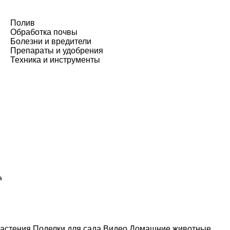
Полив
Обработка почвы
Болезни и вредители
Препараты и удобрения
Техника и инструменты
а
астения
Поделки для сада
Видео
Домашние животные