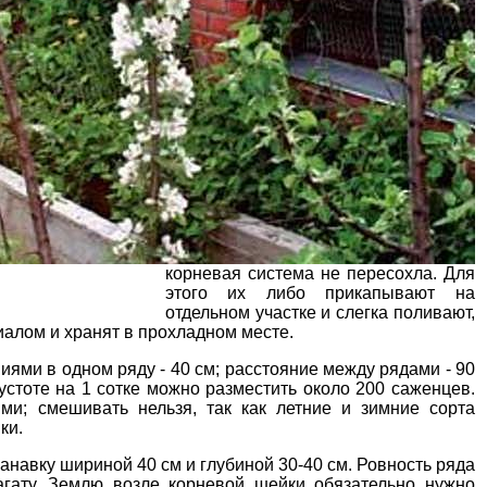
корневая система не пересохла. Для
этого их либо прикапывают на
отдельном участке и слегка поливают,
алом и хранят в прохладном месте.
ями в одном ряду - 40 см; расстояние между рядами - 90
устоте на 1 сотке можно разместить около 200 саженцев.
ми; смешивать нельзя, так как летние и зимние сорта
ки.
канавку шириной 40 см и глубиной 30-40 см. Ровность ряда
агату. Землю возле
корневой шейки
обязательно нужно