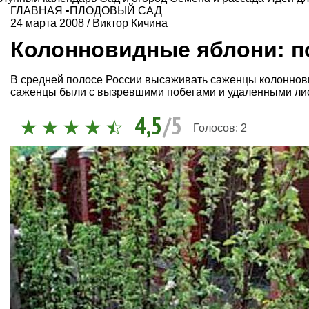
ГЛАВНАЯ
•
ПЛОДОВЫЙ САД
24 марта 2008
/
Виктор Кичина
Колонновидные яблони: п
В средней полосе России высаживать саженцы колоннови
саженцы были с вызревшими побегами и удаленными ли
4,5
/5
Голосов:
2