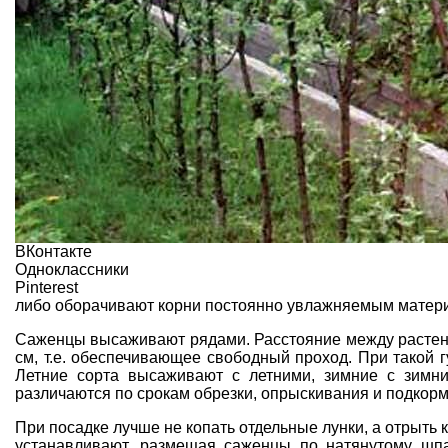
ВКонтакте
Одноклассники
Pinterest
либо оборачивают корни постоянно увлажняемым матери
Саженцы
высаживают рядами. Расстояние между растени
см, т.е. обеспечивающее свободный проход. При такой г
Летние сорта высаживают с летними, зимние с зимни
различаются по срокам обрезки, опрыскивания и подкорм
При посадке
лучше не копать отдельные лунки, а отрыть 
устанавливают, размещая саженцы по натянутому шп