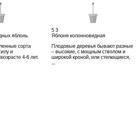
5
3
дных яблонь
Яблоня колонновидная
ленные сорта
Плодовые деревья бывают разные
силу и
– высокие, с мощным стволом и
возрасте 4-6 лет.
широкой кроной, или стелющиеся,
...