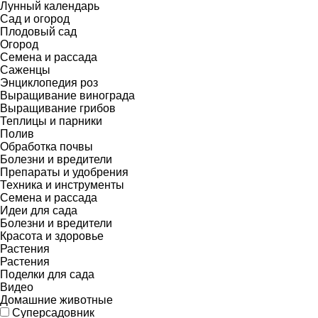
Лунный календарь
Сад и огород
Плодовый сад
Огород
Семена и рассада
Саженцы
Энциклопедия роз
Выращивание винограда
Выращивание грибов
Теплицы и парники
Полив
Обработка почвы
Болезни и вредители
Препараты и удобрения
Техника и инструменты
Семена и рассада
Идеи для сада
Болезни и вредители
Красота и здоровье
Растения
Растения
Поделки для сада
Видео
Домашние животные
Суперсадовник