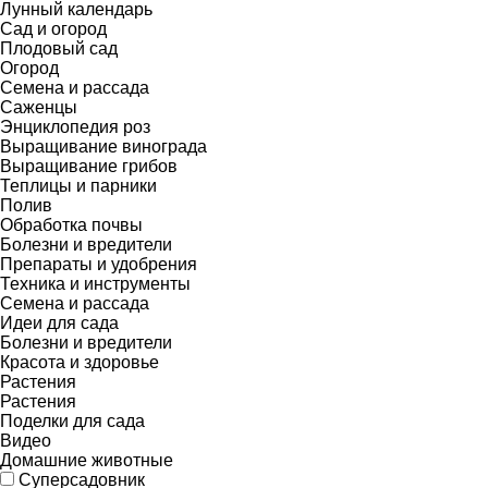
Лунный календарь
Сад и огород
Плодовый сад
Огород
Семена и рассада
Саженцы
Энциклопедия роз
Выращивание винограда
Выращивание грибов
Теплицы и парники
Полив
Обработка почвы
Болезни и вредители
Препараты и удобрения
Техника и инструменты
Семена и рассада
Идеи для сада
Болезни и вредители
Красота и здоровье
Растения
Растения
Поделки для сада
Видео
Домашние животные
Суперсадовник