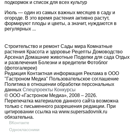
подкормок и список для всех культур
Июль — один из самых важных месяцев в саду и
огороде. В это время растения активно растут,
формируют плоды и цветы, а значит, нуждаются в
регулярных ...
Строительство и ремонт
Сады мира
Комнатные
растения
Красота и здоровье
Рецепты
Домоводство
Арсенал
Домашние животные
Поделки для сада
Отдых
и развлечения
Болезни и вредители
Фотоблог
(фотогалереи)
Редакция
Контактная информация
Реклама в ООО
"Гастроном Медиа"
Пользовательское соглашение
Политика в отношении обработки персональных
данных
Спецпроекты
Конкурсы
© ООО «Гастроном Медиа», 2008 –
2026.
Перепечатка материалов данного сайта возможна
только с письменного разрешения редакции. При
цитировании ссылка на
www.supersadovnik.ru
обязательна.
ВКонтакте
Одноклассники