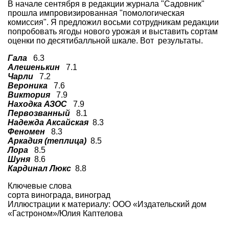
В начале сентября в редакции журнала "Садовник"
прошла импровизированная "помологическая
комиссия". Я предложил восьми сотрудникам редакции
попробовать ягоды нового урожая и выставить сортам
оценки по десятибалльной шкале. Вот результаты.
Гала
6.3
Алешенькин
7.1
Чарли
7.2
Вероника
7.6
Виктория
7.9
Находка АЗОС
7.9
Первозванный
8.1
Надежда Аксайская
8.3
Феномен
8.3
Аркадия (теплица)
8.5
Лора
8.5
Шуня
8.6
Кардинал Люкс
8.8
Ключевые слова
сорта винограда
,
виноград
Иллюстрации к материалу: ООО «Издательский дом
«Гастроном»/Юлия Каптелова