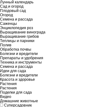
Лунный календарь
Сад и огород
Плодовый сад
Огород
Семена и рассада
Саженцы
Энциклопедия роз
Выращивание винограда
Выращивание грибов
Теплицы и парники
Полив
Обработка почвы
Болезни и вредители
Препараты и удобрения
Техника и инструменты
Семена и рассада
Идеи для сада
Болезни и вредители
Красота и здоровье
Растения
Растения
Поделки для сада
Видео
Домашние животные
Суперсадовник