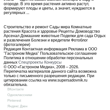
огороде. В это время растения активно растут,
формируют плоды и цветы, а значит, нуждаются в
регулярных ...
Строительство и ремонт
Сады мира
Комнатные
растения
Красота и здоровье
Рецепты
Домоводство
Арсенал
Домашние животные
Поделки для сада
Отдых
и развлечения
Болезни и вредители
Фотоблог
(фотогалереи)
Редакция
Контактная информация
Реклама в ООО
"Гастроном Медиа"
Пользовательское соглашение
Политика в отношении обработки персональных
данных
Спецпроекты
Конкурсы
© ООО «Гастроном Медиа», 2008 –
2026.
Перепечатка материалов данного сайта возможна
только с письменного разрешения редакции. При
цитировании ссылка на
www.supersadovnik.ru
обязательна.
ВКонтакте
Одноклассники
Pinterest
Яндекс Дзен