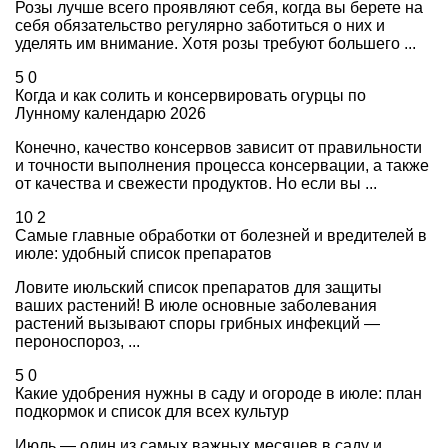
Розы лучше всего проявляют себя, когда вы берете на
себя обязательство регулярно заботиться о них и
уделять им внимание. Хотя розы требуют большего ...
5
0
Когда и как солить и консервировать огурцы по
Лунному календарю 2026
Конечно, качество консервов зависит от правильности
и точности выполнения процесса консервации, а также
от качества и свежести продуктов. Но если вы ...
10
2
Самые главные обработки от болезней и вредителей в
июле: удобный список препаратов
Ловите июльский список препаратов для защиты
ваших растений! В июле основные заболевания
растений вызывают споры грибных инфекций —
пероноспороз, ...
5
0
Какие удобрения нужны в саду и огороде в июле: план
подкормок и список для всех культур
Июль — один из самых важных месяцев в саду и