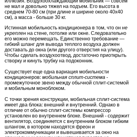
иллюзия. Воздухоохлаждающий мобильник — совсем
не мал и довольно тяжел на подъем. Его высота в
среднем 70-80 см (при длине и ширине около 40х40
см), а масса - больше 30 кг.
Истинная мобильность кондиционера в том, что он
не
укреплен
на стене, потолке или окне. Следовательно
его можно перемещать. Единственно требование —
гибкий шланг для вывода теплого воздуха должен
доставать до окна (или другого отверстия на улицу).
Чтобы сделать воздухоотвод, достаточно приоткрыть
створку и кинуть трубку на подоконник.
Существует еще одна вариация мобильности
кондиционеров:
мобильная сплит-система
-
промежуточное звено между
обычной сплит-системой
и мобильным моноблоком.
С точки зрения конструкции, мобильная сплит-система
имеет два блока: внешний и внутренний. Однако в
отличие от обычно сплит-системы компрессор
установлен во внутреннем блоке. Внешний - содержит
вентилятор, соединяется с внутренним блоком гибким
шлангом, в котором находятся фреон и
электрокоммуникации и вывешивается за окно на