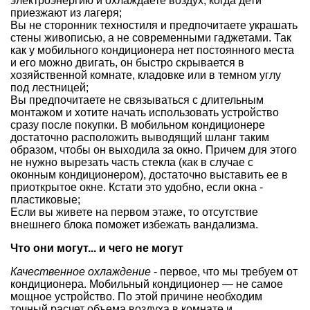
электроэнергию и охлаждаете воздух, когда дети
приезжают из лагеря;
Вы не сторонник техностиля и предпочитаете украшать
стены живописью, а не современными гаджетами. Так
как у мобильного кондиционера нет постоянного места
и его можно двигать, он быстро скрывается в
хозяйственной комнате, кладовке или в темном углу
под лестницей;
Вы предпочитаете не связываться с длительным
монтажом и хотите начать использовать устройство
сразу после покупки. В мобильном кондиционере
достаточно расположить выводящий шланг таким
образом, чтобы он выходила за окно. Причем для этого
не нужно вырезать часть стекла (как в случае с
оконным кондиционером), достаточно выставить ее в
приоткрытое окне. Кстати это удобно, если окна -
пластиковые;
Если вы живете на первом этаже, то отсутствие
внешнего блока поможет избежать вандализма.
Что они могут... и чего не могут
Качественное охлаждение
- первое, что мы требуем от
кондиционера. Мобильный кондиционер — не самое
мощное устройство. По этой причине необходим
точный расчет объема воздуха в комнате и