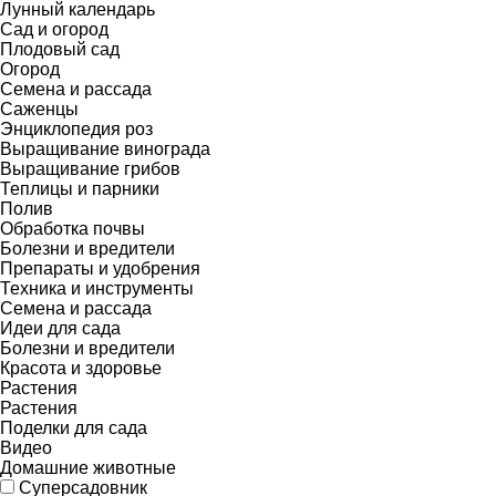
Лунный календарь
Сад и огород
Плодовый сад
Огород
Семена и рассада
Саженцы
Энциклопедия роз
Выращивание винограда
Выращивание грибов
Теплицы и парники
Полив
Обработка почвы
Болезни и вредители
Препараты и удобрения
Техника и инструменты
Семена и рассада
Идеи для сада
Болезни и вредители
Красота и здоровье
Растения
Растения
Поделки для сада
Видео
Домашние животные
Суперсадовник