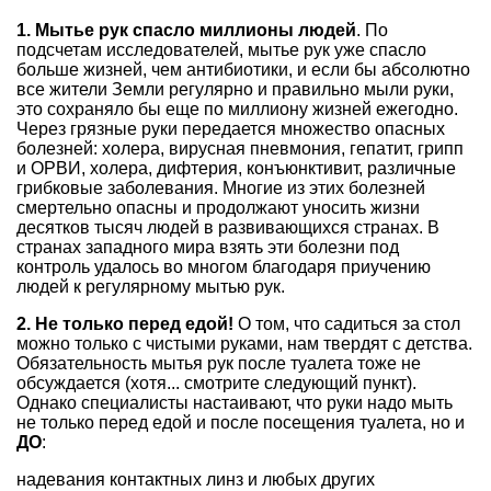
1. Мытье рук спасло миллионы людей
. По
подсчетам исследователей, мытье рук уже спасло
больше жизней, чем антибиотики, и если бы абсолютно
все жители Земли регулярно и правильно мыли руки,
это сохраняло бы еще по миллиону жизней ежегодно.
Через грязные руки передается множество опасных
болезней: холера, вирусная пневмония, гепатит, грипп
и ОРВИ, холера, дифтерия, конъюнктивит, различные
грибковые заболевания. Многие из этих болезней
смертельно опасны и продолжают уносить жизни
десятков тысяч людей в развивающихся странах. В
странах западного мира взять эти болезни под
контроль удалось во многом благодаря приучению
людей к регулярному мытью рук.
2. Не только перед едой!
О том, что садиться за стол
можно только с чистыми руками, нам твердят с детства.
Обязательность мытья рук после туалета тоже не
обсуждается (хотя... смотрите следующий пункт).
Однако специалисты настаивают, что руки надо мыть
не только перед едой и после посещения туалета, но и
ДО
:
надевания контактных линз и любых других