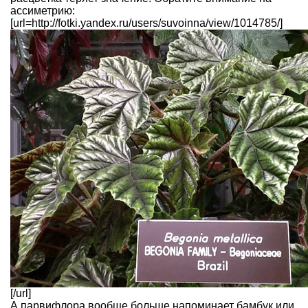
ассиметрию:
[url=http://fotki.yandex.ru/users/suvoinna/view/1014785/]
[/url]
А парвифлора вообще больше напоминает бамбук или