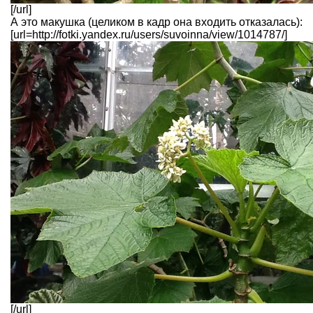
[/url]
А это макушка (целиком в кадр она входить отказалась):
[url=http://fotki.yandex.ru/users/suvoinna/view/1014787/]
[/url]