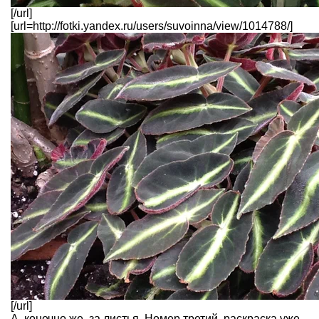
[/url]
[url=http://fotki.yandex.ru/users/suvoinna/view/1014788/]
[/url]
А, конечно же, за листья. Номер третий, раскраска уже