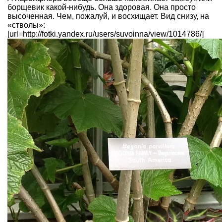
борщевик какой-нибудь. Она здоровая. Она просто
высоченная. Чем, пожалуй, и восхищает. Вид снизу, на
«стволы»:
[url=http://fotki.yandex.ru/users/suvoinna/view/1014786/]