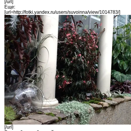
[/url]
Еще:
[url=http://fotki.yandex.ru/users/suvoinna/view/1014783/]
[/url]