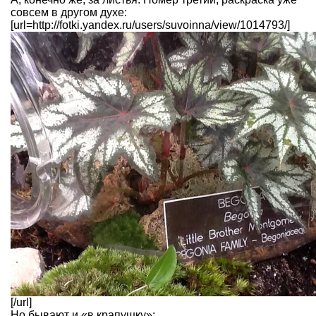
совсем в другом духе:
[url=http://fotki.yandex.ru/users/suvoinna/view/1014793/]
[/url]
Но бывают и «в крапушку»: