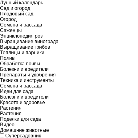
Лунный календарь
Сад и огород
Плодовый сад
Огород
Семена и рассада
Саженцы
Энциклопедия роз
Выращивание винограда
Выращивание грибов
Теплицы и парники
Полив
Обработка почвы
Болезни и вредители
Препараты и удобрения
Техника и инструменты
Семена и рассада
Идеи для сада
Болезни и вредители
Красота и здоровье
Растения
Растения
Поделки для сада
Видео
Домашние животные
Суперсадовник