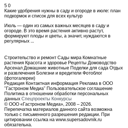
5
0
Какие удобрения нужны в саду и огороде в июле: план
подкормок и список для всех культур
Июль — один из самых важных месяцев в саду и
огороде. В это время растения активно растут,
формируют плоды и цветы, а значит, нуждаются в
регулярных ...
Строительство и ремонт
Сады мира
Комнатные
растения
Красота и здоровье
Рецепты
Домоводство
Арсенал
Домашние животные
Поделки для сада
Отдых
и развлечения
Болезни и вредители
Фотоблог
(фотогалереи)
Редакция
Контактная информация
Реклама в ООО
"Гастроном Медиа"
Пользовательское соглашение
Политика в отношении обработки персональных
данных
Спецпроекты
Конкурсы
© ООО «Гастроном Медиа», 2008 –
2026.
Перепечатка материалов данного сайта возможна
только с письменного разрешения редакции. При
цитировании ссылка на
www.supersadovnik.ru
обязательна.