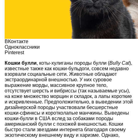
ВКонтакте
Одноклассники
Pinterest
Кошки булли
, коты-хулиганы породы булли (
Bully Cat
),
известные также как кошки-бульдоги, совсем недавно
взорвали социальные сети. Животные обладают
экстраординарной внешностью. У них суровое
выражение морды, массивное крупное тело,
отсутствует шерсть и вибриссы (так называемые усы),
на коже множество морщин и складок, а лапы короткие
и искривленные. Предположительно, в выведении этой
дизайнерской породы участвовали бесшерстные
кошки-сфинксы и коротколапые манчкины. Выведены
кошки-булли в США вслед за собаками породы
американский булли с похожей внешностью. Кошки
быстро стали звездами интернета благодаря своему
экзотическому внешнему виду и харизме. Однако,