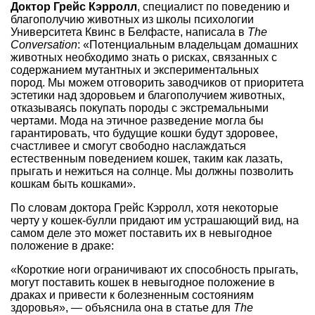
Доктор Грейс Кэрролл
, специалист по поведению и
благополучию животных из школы психологии
Университета Квинс в Белфасте, написала в
The
Conversation
: «Потенциальным владельцам домашних
животных необходимо знать о рисках, связанных с
содержанием мутантных и экспериментальных
пород. Мы можем отговорить заводчиков от приоритета
эстетики над здоровьем и благополучием животных,
отказываясь покупать породы с экстремальными
чертами. Мода на этичное разведение могла бы
гарантировать, что будущие кошки будут здоровее,
счастливее и смогут свободно наслаждаться
естественным поведением кошек, таким как лазать,
прыгать и нежиться на солнце. Мы должны позволить
кошкам быть кошками».
По словам доктора Грейс Кэрролл, хотя некоторые
черту у кошек-булли придают им устрашающий вид, на
самом деле это может поставить их в невыгодное
положение в драке:
«Короткие ноги ограничивают их способность прыгать,
могут поставить кошек в невыгодное положение в
драках и привести к болезненным состояниям
здоровья», — объяснила она в статье для
The