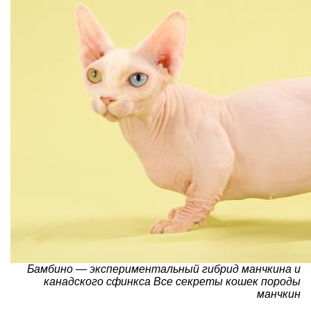
Бамбино — экспериментальный гибрид манчкина и
канадского сфинкса
Все секреты кошек породы
манчкин