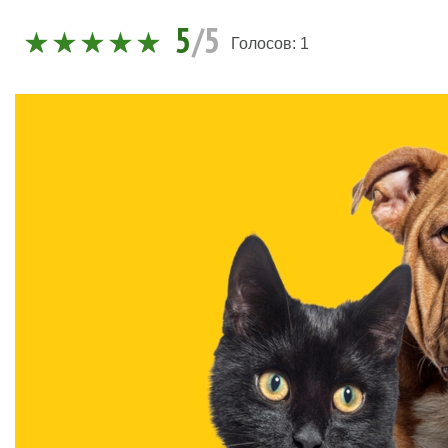
5
/5
Голосов:
1