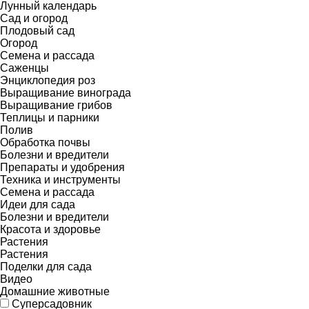
Лунный календарь
Сад и огород
Плодовый сад
Огород
Семена и рассада
Саженцы
Энциклопедия роз
Выращивание винограда
Выращивание грибов
Теплицы и парники
Полив
Обработка почвы
Болезни и вредители
Препараты и удобрения
Техника и инструменты
Семена и рассада
Идеи для сада
Болезни и вредители
Красота и здоровье
Растения
Растения
Поделки для сада
Видео
Домашние животные
Суперсадовник