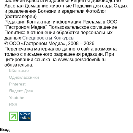
растения
Красота и здоровье
Рецепты
Домоводство
Арсенал
Домашние животные
Поделки для сада
Отдых
и развлечения
Болезни и вредители
Фотоблог
(фотогалереи)
Редакция
Контактная информация
Реклама в ООО
"Гастроном Медиа"
Пользовательское соглашение
Политика в отношении обработки персональных
данных
Спецпроекты
Конкурсы
© ООО «Гастроном Медиа», 2008 –
2026.
Перепечатка материалов данного сайта возможна
только с письменного разрешения редакции. При
цитировании ссылка на
www.supersadovnik.ru
обязательна.
ВКонтакте
Одноклассники
Pinterest
Яндекс Дзен
Youtube
RSS
Вход