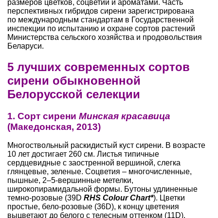
размеров цветков, со­цветий и ароматами. Часть
перспектив­ных гибридов сирени зарегистрирована
по международным стандартам в Госу­дарственной
инспекции по испытанию и охране сортов растений
Министер­ства сельского хозяйства и продоволь­ствия
Беларуси.
5 лучших современных сортов
сирени обыкновенной
Белорусской селекции
1. Сорт сирени
Минская красавица
(Македонская, 2013)
Многоствольный раскидистый куст сирени. В возрасте
10 лет достигает 260 см. Листья типичные
сердцевидные с заостренной вершиной, слегка
глянцевые, зеленые. Соцветия – многочисленные,
пышные, 2–5-вершинные метелки,
широкопирамидальной формы. Бутоны удлиненные
темно-розовые (39D
RHS Colour Chart*
). Цветки
простые, бело-розовые (36D), к концу цветения
выцветают до белого с телесным оттенком (11D).