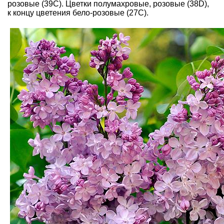
розовые (39C). Цветки полумахровые, розовые (38D),
к концу цветения бело-розовые (27C).