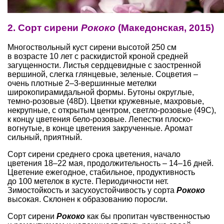
2. Сорт сирени
Рококо
(Македонская, 2015)
Многоствольный куст сирени высотой 250 см
в возрасте 10 лет с раскидистой кроной средней
загущенности. Листья сердцевидные с заостренной
вершиной, слегка глянцевые, зеленые. Соцветия –
очень плотные 2–3-вершинные метелки
широкопирамидальной формы. Бутоны округлые,
темно-розовые (48D). Цветки кружевные, махровые,
некрупные, с открытым центром, светло-розовые (49C),
к концу цветения бело-розовые. Лепестки плоско-
вогнутые, в конце цветения закрученные. Аромат
сильный, приятный.
Сорт сирени среднего срока цветения, начало
цветения 18–22 мая, продолжительность – 14–16 дней.
Цветение ежегодное, стабильное, продуктивность
до 100 метелок в кусте. Периодичности нет.
Зимостойкость и засухоустойчивость у сорта
Рококо
высокая. Склонен к образованию поросли.
Сорт сирени
Рококо
как бы пропитан чувственностью