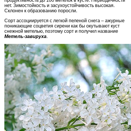
продуктивность до 100 мете­лок в кусте. Периодичности
нет. Зимо­стойкость и засухоустойчивость высо­кая.
Склонен к образованию поросли.
Сорт ассоциируется с легкой пеле­ной снега – ажурные
поникающие со­цветия сирени как бы окутывают куст
снежной метелью, поэтому сорт и по­лучил название
Метель-завируха
.