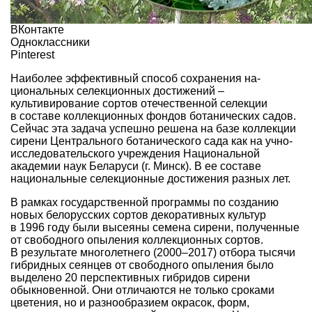
ВКонтакте
Одноклассники
Pinterest
Наиболее эффективный способ сохранения на­
циональных селекци­онных достижений –
культивирование сор­тов отечественной селекции
в составе коллекционных фондов ботанических садов.
Сейчас эта задача успешно ре­шена на базе коллекции
сирени Цен­трального ботанического сада как на­ учно­
исследовательского учреждения Национальной
академии наук Беларуси (г. Минск). В ее составе
национальные селекционные достижения разных лет.
В рамках государственной програм­мы по созданию
новых белорусских сортов декоративных культур
в 1996 го­ду были высеяны семена сирени, по­лученные
от свободного опыления коллекционных сортов.
В результате многолетнего (2000–2017) отбора ты­сячи
гибридных сеянцев от свободного опыления было
выделено 20 перспек­тивных гибридов сирени
обыкновен­ной. Они отличаются не только сро­ками
цветения, но и разнообразием окрасок, форм,