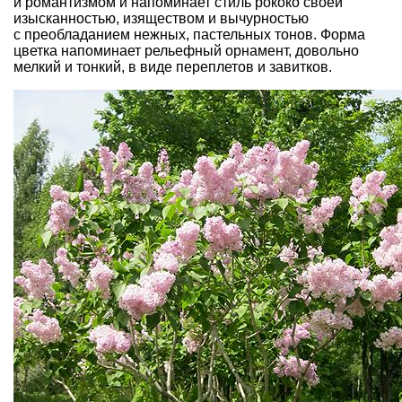
и романтизмом и напоминает стиль рококо своей
изысканностью, изяществом и вычурностью
с преобладанием нежных, пастельных тонов. Форма
цветка напоминает рельефный орнамент, довольно
мелкий и тонкий, в виде переплетов и завитков.