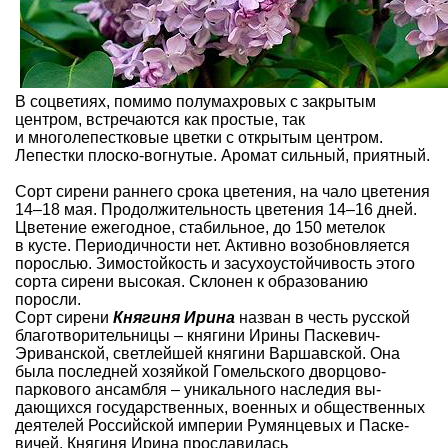
В соцветиях, помимо полумахровых с закрытым
центром, встречаются как простые, так
и многолепестковые цветки с открытым центром.
Лепестки плоско-вогнутые. Аромат сильный, приятный.
Сорт сирени раннего срока цветения, на­ чало цветения
14–18 мая. Продол­жительность цветения 14–16 дней.
Цветение ежегодное, стабильное, до 150 метелок
в кусте. Периодично­сти нет. Активно возобновляется
по­рослью. Зимостойкость и засухо­устойчивость этого
сорта сирени высокая. Склонен к об­разованию
поросли.
Сорт сирени
Княгиня Ирина
назван в честь русской
благотворительницы – кня­гини Ирины Паскевич­
Эриванской, светлейшей княгини Варшавской. Она
была последней хозяйкой Го­мельского дворцово­
паркового ан­самбля – уникального наследия вы­
дающихся государственных, военных и общественных
деятелей Россий­ской империи Румянцевых и Паске­
вичей. Княгиня Ирина прославилась