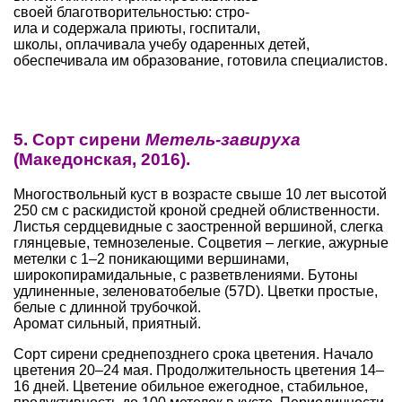
своей благотворительностью: стро­
ила и содержала приюты, госпита­ли,
школы, оплачивала учебу одарен­ных детей,
обеспечивала им образова­ние, готовила специалистов.
5. Сорт сирени
Метель-завируха
(Македонская, 2016).
Многоствольный куст в возрас­те свыше 10 лет высотой
250 см с рас­кидистой кроной средней облиствен­ности.
Листья сердцевидные с зао­стренной вершиной, слегка
глянцевые, темно­зеленые. Соцветия – легкие, ажурные
метелки с 1–2 поникающими вершинами,
широкопирамидальные, с разветвлениями. Бутоны
удлинен­ные, зеленовато­белые (57D). Цветки простые,
белые с длинной трубочкой.
Аромат сильный, приятный.
Сорт сирени среднепозднего срока цвете­ния. Начало
цветения 20–24 мая. Про­должительность цветения 14–
16 дней. Цветение обильное ежегодное, ста­бильное,