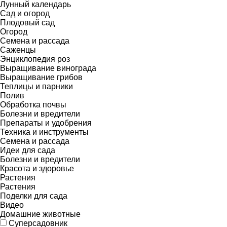
Лунный календарь
Сад и огород
Плодовый сад
Огород
Семена и рассада
Саженцы
Энциклопедия роз
Выращивание винограда
Выращивание грибов
Теплицы и парники
Полив
Обработка почвы
Болезни и вредители
Препараты и удобрения
Техника и инструменты
Семена и рассада
Идеи для сада
Болезни и вредители
Красота и здоровье
Растения
Растения
Поделки для сада
Видео
Домашние животные
Суперсадовник