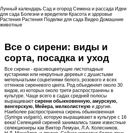
Лунный календарь
Сад и огород
Семена и рассада
Идеи
для сада
Болезни и вредители
Красота и здоровье
Растения
Растения
Поделки для сада
Видео
Домашние
животные
Все о сирени: виды и
сорта, посадка и уход
Все сирени - красивоцветущие листопадные
кустарники или некрупные деревья с душистыми
метельчатыми соцветиями белого, розового и всех
оттенков сиреневого цвета. Род объединяет около 30
видов, из которых около трети распространены в
культуре. Чаще всего в садах средней полосы
выращивают
сирени обыкновенную, амурскую,
венгерскую, Мейера, мелколистную
и другие.
Наиболее распространена сирень обыкновенная
(
Syringa vulgaris
), которую выращивают в культуре с 16
века! Селекцией сиреней занимались такие известные
селекционеры как Виктор Лемуан, Л.А. Колесников,