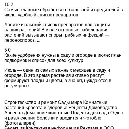
10
2
Самые главные обработки от болезней и вредителей в
июле: удобный список препаратов
Ловите июльский список препаратов для защиты
ваших растений! В июле основные заболевания
растений вызывают споры грибных инфекций —
пероноспороз, ...
5
0
Какие удобрения нужны в саду и огороде в июле: план
подкормок и список для всех культур
Июль — один из самых важных месяцев в саду и
огороде. В это время растения активно растут,
формируют плоды и цветы, а значит, нуждаются в
регулярных ...
Строительство и ремонт
Сады мира
Комнатные
растения
Красота и здоровье
Рецепты
Домоводство
Арсенал
Домашние животные
Поделки для сада
Отдых
и развлечения
Болезни и вредители
Фотоблог
(фотогалереи)
Редакция
Контактная информация
Реклама в ООО