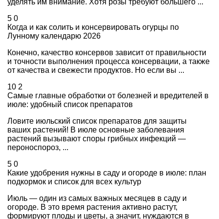
уделять им внимание. Хотя розы требуют большего ...
5
0
Когда и как солить и консервировать огурцы по
Лунному календарю 2026
Конечно, качество консервов зависит от правильности
и точности выполнения процесса консервации, а также
от качества и свежести продуктов. Но если вы ...
10
2
Самые главные обработки от болезней и вредителей в
июле: удобный список препаратов
Ловите июльский список препаратов для защиты
ваших растений! В июле основные заболевания
растений вызывают споры грибных инфекций —
пероноспороз, ...
5
0
Какие удобрения нужны в саду и огороде в июле: план
подкормок и список для всех культур
Июль — один из самых важных месяцев в саду и
огороде. В это время растения активно растут,
формируют плоды и цветы, а значит, нуждаются в