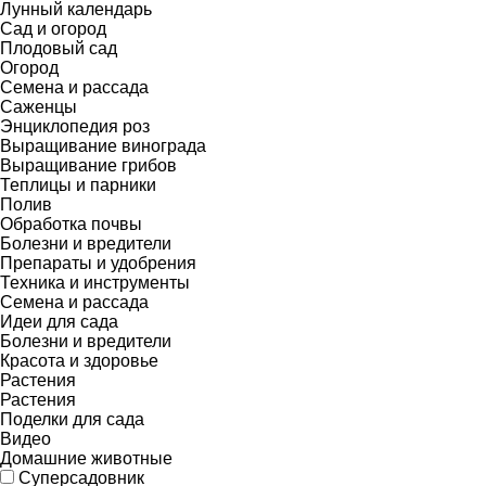
Лунный календарь
Сад и огород
Плодовый сад
Огород
Семена и рассада
Саженцы
Энциклопедия роз
Выращивание винограда
Выращивание грибов
Теплицы и парники
Полив
Обработка почвы
Болезни и вредители
Препараты и удобрения
Техника и инструменты
Семена и рассада
Идеи для сада
Болезни и вредители
Красота и здоровье
Растения
Растения
Поделки для сада
Видео
Домашние животные
Суперсадовник