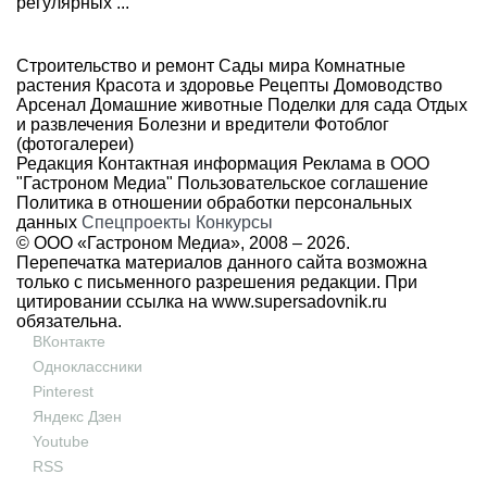
регулярных ...
Строительство и ремонт
Сады мира
Комнатные
растения
Красота и здоровье
Рецепты
Домоводство
Арсенал
Домашние животные
Поделки для сада
Отдых
и развлечения
Болезни и вредители
Фотоблог
(фотогалереи)
Редакция
Контактная информация
Реклама в ООО
"Гастроном Медиа"
Пользовательское соглашение
Политика в отношении обработки персональных
данных
Спецпроекты
Конкурсы
© ООО «Гастроном Медиа», 2008 –
2026.
Перепечатка материалов данного сайта возможна
только с письменного разрешения редакции. При
цитировании ссылка на
www.supersadovnik.ru
обязательна.
ВКонтакте
Одноклассники
Pinterest
Яндекс Дзен
Youtube
RSS