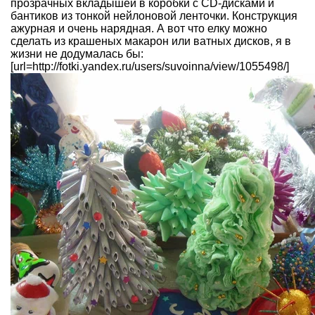
прозрачных вкладышей в коробки с CD-дисками и
бантиков из тонкой нейлоновой ленточки. Конструкция
ажурная и очень нарядная. А вот что елку можно
сделать из крашеных макарон или ватных дисков, я в
жизни не додумалась бы:
[url=http://fotki.yandex.ru/users/suvoinna/view/1055498/]