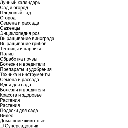
Лунный календарь
Сад и огород
Плодовый сад
Огород
Семена и рассада
Саженцы
Энциклопедия роз
Выращивание винограда
Выращивание грибов
Теплицы и парники
Полив
Обработка почвы
Болезни и вредители
Препараты и удобрения
Техника и инструменты
Семена и рассада
Идеи для сада
Болезни и вредители
Красота и здоровье
Растения
Растения
Поделки для сада
Видео
Домашние животные
Суперсадовник