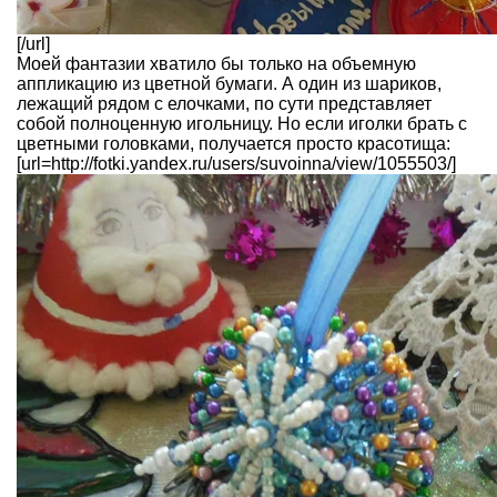
[/url]
Моей фантазии хватило бы только на объемную
аппликацию из цветной бумаги. А один из шариков,
лежащий рядом с елочками, по сути представляет
собой полноценную игольницу. Но если иголки брать с
цветными головками, получается просто красотища:
[url=http://fotki.yandex.ru/users/suvoinna/view/1055503/]