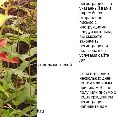
регистрацию. На
указанный вами
адрес было
отправлено
письмо с
инструкциями,
следуя которым,
вы сможете
закончить
регистрацию и
пользоваться
услугами сайта
для
зарегистрированных пользователей
Если в течение
нескольких дней
по тем или иным
причинам Вы не
получили письмо с
подтверждением
регистрации -
напишите нам:
info@supersadovnik.ru