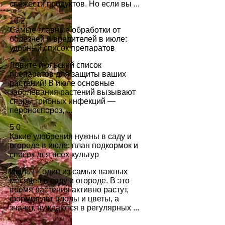
свежести продуктов. Но если вы ...
10
2
Самые главные обработки от
болезней и вредителей в июле:
удобный список препаратов
Ловите июльский список
препаратов для защиты ваших
растений! В июле основные
заболевания растений вызывают
споры грибных инфекций —
пероноспороз, ...
5
0
Какие удобрения нужны в саду и
огороде в июле: план подкормок и
список для всех культур
Июль — один из самых важных
месяцев в саду и огороде. В это
время растения активно растут,
формируют плоды и цветы, а
значит, нуждаются в регулярных ...