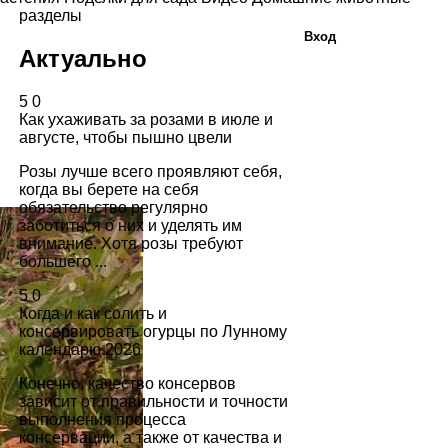
разделы
Вход
Актуально
5
0
Как ухаживать за розами в июле и
августе, чтобы пышно цвели
Розы лучше всего проявляют себя,
когда вы берете на себя
обязательство регулярно
заботиться о них и уделять им
внимание. Хотя розы требуют
большего ...
5
0
Когда и как солить и
консервировать огурцы по Лунному
календарю 2026
Конечно, качество консервов
зависит от правильности и точности
выполнения процесса
консервации, а также от качества и