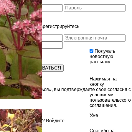
Забыли пароль?
Ещё не с нами?
Зарегистрируйтесь
Регистрация
Получать
новостную
рассылку
Нажимая на
кнопку
«Зарегистрироваться», вы подтверждаете свое согласия с
условиями
пользовательского
соглашения
.
Уже
зарегистрированы?
Войдите
Спасибо за