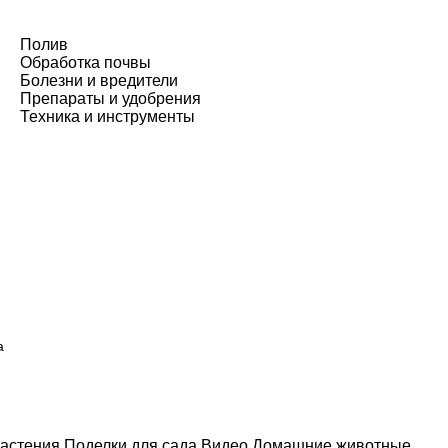
Полив
Обработка почвы
Болезни и вредители
Препараты и удобрения
Техника и инструменты
а
астения
Поделки для сада
Видео
Домашние животные