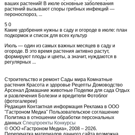
ваших растений! В июле основные заболевания
растений вызывают споры грибных инфекций —
пероноспороз, ...
5
0
Какие удобрения нужны в саду и огороде в июле: план
подкормок и список для всех культур
Июль — один из самых важных месяцев в саду и
огороде. В это время растения активно растут,
формируют плоды и цветы, а значит, нуждаются в
регулярных ...
Строительство и ремонт
Сады мира
Комнатные
растения
Красота и здоровье
Рецепты
Домоводство
Арсенал
Домашние животные
Поделки для сада
Отдых
и развлечения
Болезни и вредители
Фотоблог
(фотогалереи)
Редакция
Контактная информация
Реклама в ООО
"Гастроном Медиа"
Пользовательское соглашение
Политика в отношении обработки персональных
данных
Спецпроекты
Конкурсы
© ООО «Гастроном Медиа», 2008 –
2026.
Перепечатка материалов данного сайта возможна