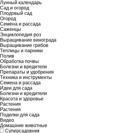
Лунный календарь
Сад и огород
Плодовый сад
Огород
Семена и рассада
Саженцы
Энциклопедия роз
Выращивание винограда
Выращивание грибов
Теплицы и парники
Полив
Обработка почвы
Болезни и вредители
Препараты и удобрения
Техника и инструменты
Семена и рассада
Идеи для сада
Болезни и вредители
Красота и здоровье
Растения
Растения
Поделки для сада
Видео
Домашние животные
Суперсадовник