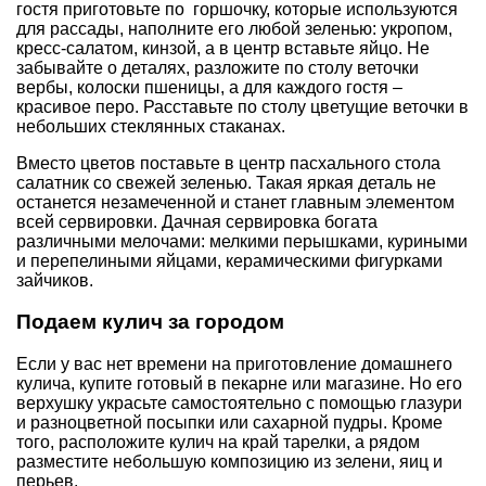
гостя приготовьте по горшочку, которые используются
для рассады, наполните его любой зеленью: укропом,
кресс-салатом, кинзой, а в центр вставьте яйцо. Не
забывайте о деталях, разложите по столу веточки
вербы, колоски пшеницы, а для каждого гостя –
красивое перо. Расставьте по столу цветущие веточки в
небольших стеклянных стаканах.
Вместо цветов поставьте в центр пасхального стола
салатник со свежей зеленью. Такая яркая деталь не
останется незамеченной и станет главным элементом
всей сервировки. Дачная сервировка богата
различными мелочами: мелкими перышками, куриными
и перепелиными яйцами, керамическими фигурками
зайчиков.
Подаем кулич за городом
Если у вас нет времени на приготовление домашнего
кулича, купите готовый в пекарне или магазине. Но его
верхушку украсьте самостоятельно с помощью глазури
и разноцветной посыпки или сахарной пудры. Кроме
того, расположите кулич на край тарелки, а рядом
разместите небольшую композицию из зелени, яиц и
перьев.