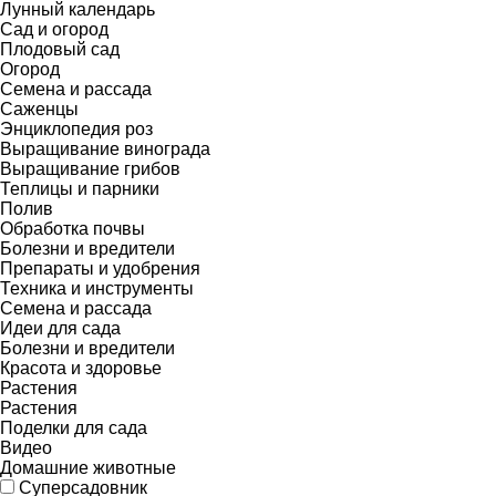
Лунный календарь
Сад и огород
Плодовый сад
Огород
Семена и рассада
Саженцы
Энциклопедия роз
Выращивание винограда
Выращивание грибов
Теплицы и парники
Полив
Обработка почвы
Болезни и вредители
Препараты и удобрения
Техника и инструменты
Семена и рассада
Идеи для сада
Болезни и вредители
Красота и здоровье
Растения
Растения
Поделки для сада
Видео
Домашние животные
Суперсадовник