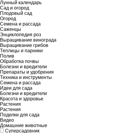
Лунный календарь
Сад и огород
Плодовый сад
Огород
Семена и рассада
Саженцы
Энциклопедия роз
Выращивание винограда
Выращивание грибов
Теплицы и парники
Полив
Обработка почвы
Болезни и вредители
Препараты и удобрения
Техника и инструменты
Семена и рассада
Идеи для сада
Болезни и вредители
Красота и здоровье
Растения
Растения
Поделки для сада
Видео
Домашние животные
Суперсадовник