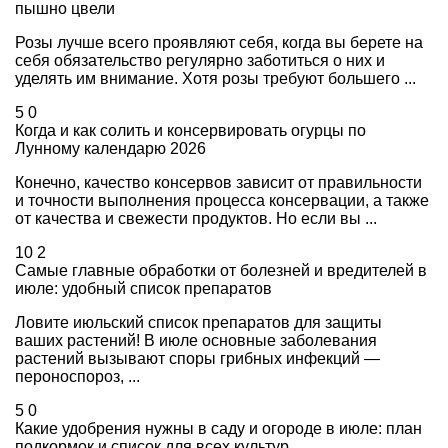
пышно цвели
Розы лучше всего проявляют себя, когда вы берете на
себя обязательство регулярно заботиться о них и
уделять им внимание. Хотя розы требуют большего ...
5
0
Когда и как солить и консервировать огурцы по
Лунному календарю 2026
Конечно, качество консервов зависит от правильности
и точности выполнения процесса консервации, а также
от качества и свежести продуктов. Но если вы ...
10
2
Самые главные обработки от болезней и вредителей в
июле: удобный список препаратов
Ловите июльский список препаратов для защиты
ваших растений! В июле основные заболевания
растений вызывают споры грибных инфекций —
пероноспороз, ...
5
0
Какие удобрения нужны в саду и огороде в июле: план
подкормок и список для всех культур