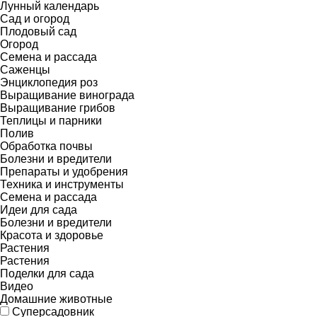
Лунный календарь
Сад и огород
Плодовый сад
Огород
Семена и рассада
Саженцы
Энциклопедия роз
Выращивание винограда
Выращивание грибов
Теплицы и парники
Полив
Обработка почвы
Болезни и вредители
Препараты и удобрения
Техника и инструменты
Семена и рассада
Идеи для сада
Болезни и вредители
Красота и здоровье
Растения
Растения
Поделки для сада
Видео
Домашние животные
Суперсадовник