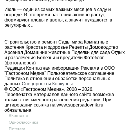
Июль — один из самых важных месяцев в саду и
огороде. В это время растения активно растут,
формируют плоды и цветы, а значит, нуждаются в
регулярных ...
Строительство и ремонт
Сады мира
Комнатные
растения
Красота и здоровье
Рецепты
Домоводство
Арсенал
Домашние животные
Поделки для сада
Отдых
и развлечения
Болезни и вредители
Фотоблог
(фотогалереи)
Редакция
Контактная информация
Реклама в ООО
"Гастроном Медиа"
Пользовательское соглашение
Политика в отношении обработки персональных
данных
Спецпроекты
Конкурсы
© ООО «Гастроном Медиа», 2008 –
2026.
Перепечатка материалов данного сайта возможна
только с письменного разрешения редакции. При
цитировании ссылка на
www.supersadovnik.ru
обязательна.
ВКонтакте
Одноклассники
Pinterest