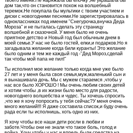
твоего имени.Не наряжала бы елочку ,не украшала бы
дом так,что он становится похож на волшебный
теремок.Не покупала бы мультики с твоим участием и
диски с новогодними песнями.Не зарегистрировалась в
одноклассниках под именем "Снегурочка,внучка Деда
Мороза" и не пыталась сделать эту страницу
волшебной и сказочной. У меня было не очень
приятное детство и Новый год был обычным днем в
моей семье.У нас не было гостей, елки,и подарков.Но я
загадывала желание когда били куранты! Это желание
было одним и тем же каждый год -"Дед Мороз,сделай
так чтобы мой папа не пил!"
Ты исполнил мое желание только когда мне уже было
27 лет и у меня была своя семья,муж,маленький сын и
я вынашивала дочь. Мы с мужем стараемся ,чтобы у
нас все было ХОРОШО ! Мы очень любим своих детей
и хотим чтобы ,в их жизни было место для радости,
новогоднего волшебства и чудес. Ты хочешь спросить
,что же я хочу попросить у тебя сейчас?У меня очень
много желаний!!! Я даже составила список,и буду очень
рада если ты исполнишь, хоть одно из них.
Я хочу чтобы все наши дети росли в любви и
заботе.Чтобы они не знали что такое боль, голод и
война. Хочу чтобы у нас и впредь были средства на