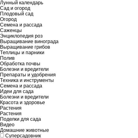
Лунный календарь
Сад и огород
Плодовый сад
Огород
Семена и рассада
Саженцы
Энциклопедия роз
Выращивание винограда
Выращивание грибов
Теплицы и парники
Полив
Обработка почвы
Болезни и вредители
Препараты и удобрения
Техника и инструменты
Семена и рассада
Идеи для сада
Болезни и вредители
Красота и здоровье
Растения
Растения
Поделки для сада
Видео
Домашние животные
Суперсадовник