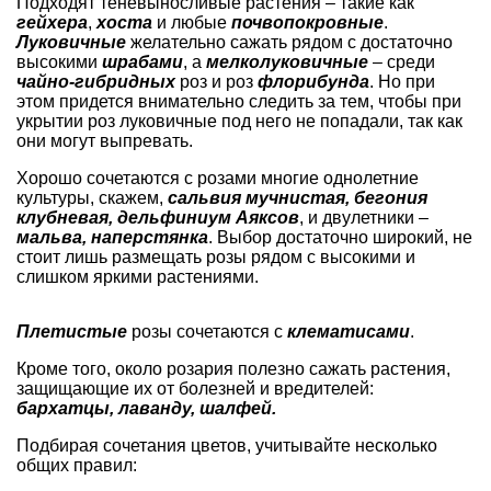
Подходят теневыносливые растения – такие как
гейхера
,
хоста
и любые
почвопокровные
.
Луковичные
желательно сажать рядом с достаточно
высокими
шрабами
, а
мелколуковичные
– среди
чайно-гибридных
роз и роз
флорибунда
. Но при
этом придется внимательно следить за тем, чтобы при
укрытии роз луковичные под него не попадали, так как
они могут выпревать.
Хорошо сочетаются с розами многие однолетние
культуры, скажем,
сальвия мучнистая,
бегония
клубневая,
дельфиниум
Аяксов
, и двулетники –
мальва, наперстянка
. Выбор достаточно широкий, не
стоит лишь размещать розы рядом с высокими и
слишком яркими растениями.
Плетистые
розы сочетаются с
клематисами
.
Кроме того, около розария полезно сажать растения,
защищающие их от болезней и вредителей:
бархатцы,
лаванду
, шалфей.
Подбирая сочетания цветов, учитывайте несколько
общих правил: