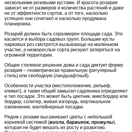
несколькими розовыми кустами. И красота розария
зависит не от размеров и количества растений и даже
не от эффектности сортов, а от того, насколько
успешно они сочетают и насколько продумана
планировка.
Розарий должен быть соразмерен площади сада. Это
касается и выбора садовых групп. Большие кусты
парковых роз смотрятся вызывающе на маленьком
участке, а низкорослые сорта рискуют затеряться на
огромной территории.
Общее стилевое решение дома и сада диктует форму
розария – геометрически правильную (регулярный
стиль) или свободную (ландшафтный).
Особенности участка (местоположение, рельеф,
климат), а также общий замысел садовника определяют
и тип посадок. Это может быть цветник, миксбордер или
бордюр, солитер, живая изгородь, вертикальное
озеленение, контейнерные посадки.
Рядом с розами высаживают цветы с небольшой
корневой системой (
виола
, барвинок,
примулы
),
которая не будет мешать их росту и развитию.