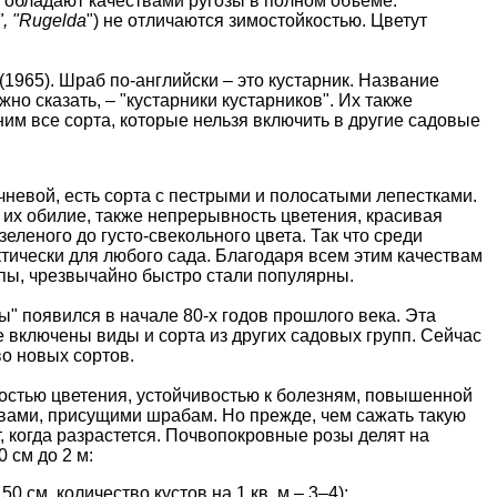
е обладают качествами ругозы в полном объеме.
", "Rugelda
") не отличаются зимостойкостью. Цветут
1965). Шраб по-английски – это кустарник. Название
жно сказать, – "кустарники кустарников". Их также
м все сорта, которые нельзя включить в другие садовые
чневой, есть сорта с пестрыми и полосатыми лепестками.
а их обилие, также непрерывность цветения, красивая
еленого до густо-свекольного цвета. Так что среди
тически для любого сада. Благодаря всем этим качествам
пы, чрезвычайно быстро стали популярны.
ы" появился в начале 80-х годов прошлого века. Эта
е включены виды и сорта из других садовых групп. Сейчас
о новых сортов.
стью цветения, устойчивостью к болезням, повышенной
твами, присущими шрабам. Но прежде, чем сажать такую
т, когда разрастется. Почвопокровные розы делят на
 см до 2 м:
 см, количество кустов на 1 кв. м – 3–4);