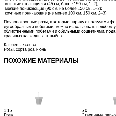
высокие стелющиеся (45 см, более 150 см, 1–2);
мелкие поникающие (90 см, не более 150 см, 1–2);
крупные поникающие (не менее 100 см, 150 см, 2–3).
Почвопокровные розы, в которые наряду с ползучими фо
дугообразными побегами, можно использовать в любом уг
облиственными побегами и обильными соцветиями, подав
красивых каскадных штамбов.
Ключевые слова
Розы
,
сорта роз
,
июнь
ПОХОЖИЕ МАТЕРИАЛЫ
1
15
5
0
Роза
Старинные парко