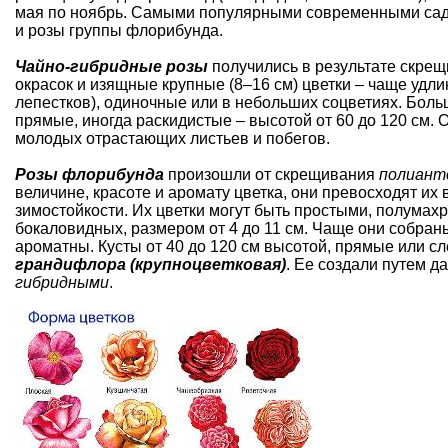
мая по ноябрь. Самыми популярными
современными са
и розы группы флорибунда.
Чайно-гибридные розы
получились в результате скре
окрасок и изящные крупные (8–16 см) цветки – чаще уд
лепестков), одиночные или в небольших соцветиях. Бол
прямые, иногда раскидистые – высотой от 60 до 120 см. 
молодых отрастающих листьев и побегов.
Розы флорибунда
произошли от скрещивания
полиант
величине, красоте и аромату цветка, они превосходят их
зимостойкости. Их цветки могут быть простыми, полума
бокаловидных, размером от 4 до 11 см. Чаще они собран
ароматны. Кусты от 40 до 120 см высотой, прямые или с
грандифлора (крупноцветковая)
. Ее создали путем 
гибридными
.