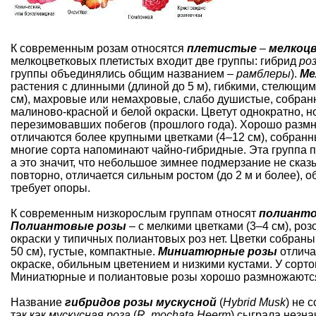
К современным розам относятся
плетистые
–
мелкоц
мелкоцветковых плетистых входит две группы: гибрид
ро
группы объединялись общим названием –
рамблеры
).
Ме
растения с длинными (длиной до 5 м), гибкими, стелющи
см), махровые или немахровые, слабо душистые, собран
малиново-красной и белой окраски. Цветут однократно, н
перезимовавших побегов (прошлого года). Хорошо разм
отличаются более крупными цветками (4–12 см), собран
многие сорта напоминают чайно-гибридные. Эта группа пл
а это значит, что небольшое зимнее подмерзание не сказ
повторно, отличается сильным ростом (до 2 м и более),
требует опоры.
К современным низкорослым группам относят
полианто
Полиантовые розы
– с мелкими цветками (3–4 см), р
окраски у типичных полиантовых роз нет. Цветки собраны
50 см), густые, компактные.
Миниатюрные розы
отлича
окраске, обильным цветением и низкими кустами. У сорт
Миниатюрные и полиантовые розы хорошо размножаютс
Название
гибридов розы мускусной
(
Hybrid Musk
) не 
так как
мускусная роза
(
R. mochata Heerm
) сыграла незн