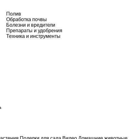
Полив
Обработка почвы
Болезни и вредители
Препараты и удобрения
Техника и инструменты
а
астения
Поделки для сада
Видео
Домашние животные