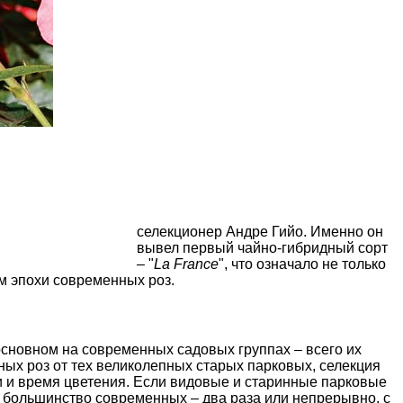
селекционер Андре Гийо. Именно он
вывел
первый чайно-гибридный сорт
– "
La France
", что означало не только
м эпохи современных роз.
основном на
современных садовых группах
– всего их
ных роз от тех великолепных
старых парковых
, селекция
и и время цветения. Если
видовые
и
старинные парковые
 то большинство современных – два раза или непрерывно, с