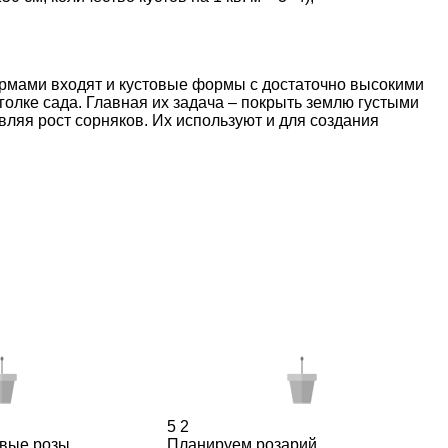
рмами входят и кустовые формы с достаточно высокими
олке сада. Главная их задача – покрыть землю густыми
ляя рост сорняков. Их используют и для создания
5
2
вые розы
Планируем розарий