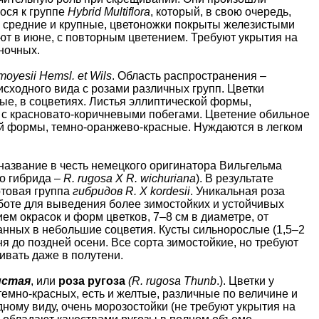
гося к группе
Hybrid Мultiflora
, который, в свою очередь,
 средние и крупные, цветоножки покрыты железистыми
ают в июне, с повторным цветением. Требуют укрытия на
иночных.
moyesii Hemsl. et Wils
. Область распространения –
сходного вида с розами различных групп. Цветки
ые, в соцветиях. Листья эллиптической формы,
е с красновато-коричневыми побегами. Цветение обильное
ой формы, темно-оранжево-красные. Нуждаются в легком
 название в честь немецкого оригинатора Вильгельма
го гибрида –
R. rugosa X R. wichuriana
). В результате
ртовая группа
гибридов R. X kordesii
. Уникальная роза
аботе для выведения более зимостойких и устойчивых
ем окрасок и форм цветков, 7–8 см в диаметре, от
анных в небольшие соцветия. Кусты сильнорослые (1,5–2
ня до поздней осени. Все сорта зимостойкие, но требуют
ивать даже в полутени.
истая
, или
роза ругоза
(R. rugosa Thunb
.). Цветки у
 темно-красных, есть и желтые, различные по величине и
ному виду, очень морозостойки (не требуют укрытия на