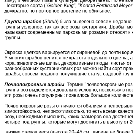
зиму) и неприхотливы в культуре, декоративны. Но не вс
Некоторые сорта (
"Golden King", "Konrad Ferdinand Meyer
двукратно, но повторное цветение не обильное.
Группа шрабов
(
Shrub
) была выделена совсем недавно (
группы условное, так как все розы кустарники. Шрабы, мо
называют современными парковыми розами и относят к ни
группы.
Окраска цветков варьируется от сиреневой до почти кори
У многих шрабов ценится не красота отдельного цветка, 
кора, живописные шипы, декоративные плоды, листья от з
разнообразных кустарниковых роз можно найти сорт прак
шрабы, совсем недавно получившие статус садовой груп
Почвопокровные шрабы
. Термин "почвопокровные роз
группа роз выделяется довольно условно, поскольку в не
эти розы очень популярны: появилось большое количеств
Почвопокровные розы отличаются обилием и непрерывно
зимостойкостью, неприхотливостью, то есть всеми качес
розу, необходимо выяснить, каких размеров она достигне
четыре подгруппы, которые могут достигать в высоту от 20
низкие стелющиеся (высота 20–45 см, ширина не более 150