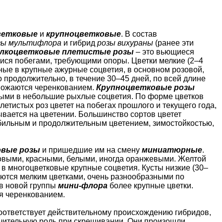
ветковые
и
крупноцветковые
. В состав
зы мультифлора
и гибрид
розы вихураны
(ранее эти
лкоцветковые плетистые розы
– это вьющиеся
мися побегами, требующими опоры. Цветки мелкие (2–4
ные в крупные ажурные соцветия, в основном розовой,
о продолжительно, в течение 30–45 дней, по всей длине
ножаются черенкованием.
Крупноцветковые розы
ными в небольшие рыхлые соцветия. По форме цветков
етистых роз цветет на побегах прошлого и текущего года,
ывается на цветении. Большинство сортов цветет
 обильным и продолжительным цветением, зимостойкостью,
вые розы
и пришедшие им на смену
миниатюрные
.
озовыми, красными, белыми, иногда оранжевыми. Желтой
 в многоцветковые крупные соцветия. Кусты низкие (30–
ются мелким цветками, очень разнообразными по
ов новой группы
мини-флора
более крупные цветки.
я черенкованием.
соответствует действительному происхождению гибридов,
ачительную роль при скрещивании. Они произошли