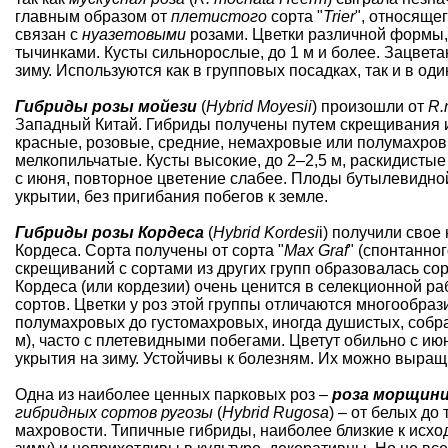
главным образом от
плетистого
сорта "
Triеr
", относяще
связан с
нуазетовыми
розами. Цветки различной формы,
тычинками. Кусты сильнорослые, до 1 м и более. Зацвет
зиму. Используются как в групповых посадках, так и в од
Гибриды розы мойези
(
Hybrid Moyesii
) произошли от
R.
Западный Китай. Гибриды получены путем скрещивания и
красные, розовые, средние, немахровые или полумахров
мелкопильчатые. Кусты высокие, до 2–2,5 м, раскидисты
с июня, повторное цветение слабее. Плоды бутылевидн
укрытии, без пригибания побегов к земле.
Гибриды розы Кордеса
(
Hybrid Kordesi
i) получили свое
Кордеса. Сорта получены от сорта "
Max Graf
" (спонтанно
скрещиваний с сортами из других групп образовалась со
Кордеса (или кордезии) очень ценится в селекционной р
сортов. Цветки у роз этой группы отличаются многообрази
полумахровых до густомахровых, иногда душистых, собр
м), часто с плетевидными побегами. Цветут обильно с ию
укрытия на зиму. Устойчивы к болезням. Их можно выращ
Одна из наиболее ценных парковых роз –
роза морщин
гибридных сортов ругозы
(
Hybrid Rugosa
) – от белых до
махровости. Типичные гибриды, наиболее близкие к исход