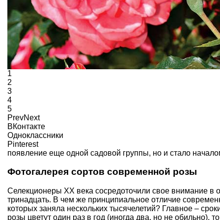
1
2
3
4
5
Prev
Next
ВКонтакте
Одноклассники
Pinterest
появление еще одной садовой группы, но и стало начало
Фотогалерея сортов современной розы
Селекционеры XX века сосредоточили свое внимание в 
тринадцать. В чем же принципиальное отличие современ
которых заняла нескольких тысячелетий? Главное – срок
розы
цветут один раз в год (иногда два, но не обильно),