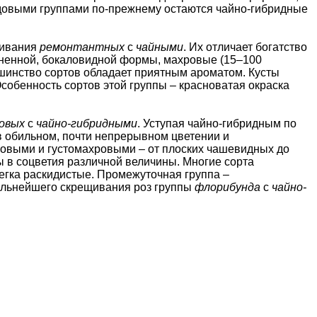
довыми группами
по-прежнему остаются чайно-гибридные
щивания
ремонтантных
с
чайными
. Их отличает богатство
линенной, бокаловидной формы, махровые (15–100
ьшинство сортов обладает приятным ароматом. Кусты
Особенность сортов этой группы – красноватая окраска
овых
с
чайно-гибридными
. Уступая чайно-гибридным по
 в обильном, почти непрерывном цветении и
хровыми и густомахровыми – от плоских чашевидных до
ы в соцветия различной величины. Многие сорта
легка раскидистые. Промежуточная группа –
дальнейшего скрещивания роз группы
флорибунда
с
чайно-