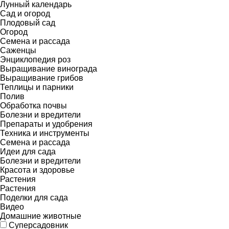
Лунный календарь
Сад и огород
Плодовый сад
Огород
Семена и рассада
Саженцы
Энциклопедия роз
Выращивание винограда
Выращивание грибов
Теплицы и парники
Полив
Обработка почвы
Болезни и вредители
Препараты и удобрения
Техника и инструменты
Семена и рассада
Идеи для сада
Болезни и вредители
Красота и здоровье
Растения
Растения
Поделки для сада
Видео
Домашние животные
Суперсадовник