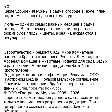
5
0
Какие удобрения нужны в саду и огороде в июле: план
подкормок и список для всех культур
Июль — один из самых важных месяцев в саду и
огороде. В это время растения активно растут,
формируют плоды и цветы, а значит, нуждаются в
регулярных ...
Строительство и ремонт
Сады мира
Комнатные
растения
Красота и здоровье
Рецепты
Домоводство
Арсенал
Домашние животные
Поделки для сада
Отдых
и развлечения
Болезни и вредители
Фотоблог
(фотогалереи)
Редакция
Контактная информация
Реклама в ООО
"Гастроном Медиа"
Пользовательское соглашение
Политика в отношении обработки персональных
данных
Спецпроекты
Конкурсы
© ООО «Гастроном Медиа», 2008 –
2026.
Перепечатка материалов данного сайта возможна
только с письменного разрешения редакции. При
цитировании ссылка на
www.supersadovnik.ru
обязательна.