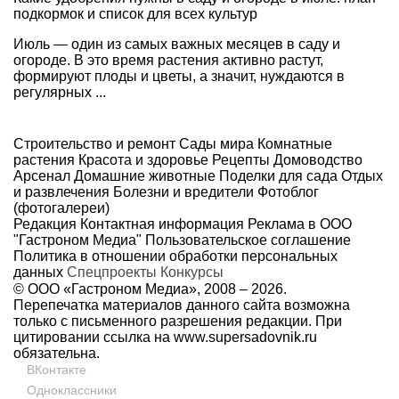
подкормок и список для всех культур
Июль — один из самых важных месяцев в саду и
огороде. В это время растения активно растут,
формируют плоды и цветы, а значит, нуждаются в
регулярных ...
Строительство и ремонт
Сады мира
Комнатные
растения
Красота и здоровье
Рецепты
Домоводство
Арсенал
Домашние животные
Поделки для сада
Отдых
и развлечения
Болезни и вредители
Фотоблог
(фотогалереи)
Редакция
Контактная информация
Реклама в ООО
"Гастроном Медиа"
Пользовательское соглашение
Политика в отношении обработки персональных
данных
Спецпроекты
Конкурсы
© ООО «Гастроном Медиа», 2008 –
2026.
Перепечатка материалов данного сайта возможна
только с письменного разрешения редакции. При
цитировании ссылка на
www.supersadovnik.ru
обязательна.
ВКонтакте
Одноклассники