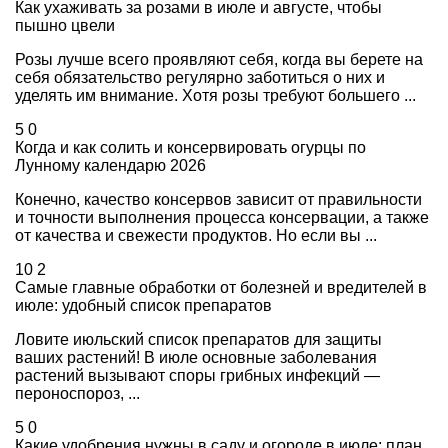
Как ухаживать за розами в июле и августе, чтобы
пышно цвели
Розы лучше всего проявляют себя, когда вы берете на
себя обязательство регулярно заботиться о них и
уделять им внимание. Хотя розы требуют большего ...
5
0
Когда и как солить и консервировать огурцы по
Лунному календарю 2026
Конечно, качество консервов зависит от правильности
и точности выполнения процесса консервации, а также
от качества и свежести продуктов. Но если вы ...
10
2
Самые главные обработки от болезней и вредителей в
июле: удобный список препаратов
Ловите июльский список препаратов для защиты
ваших растений! В июле основные заболевания
растений вызывают споры грибных инфекций —
пероноспороз, ...
5
0
Какие удобрения нужны в саду и огороде в июле: план