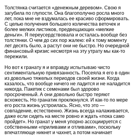
Толстянка считается «денежным деревом». Свою я
загубила по глупости. Она благополучно росла много
лет, пока мне не вздумалась ее красиво сформировать.
С целью получения большего количества веточек и
более мелких листиков, предвещающих «мелкие
деньги». Я переусердствовала и осталась вообще без
толстянки. О чем до сих пор жалею: ей к тому моменту
лет десять было, а растут они не быстро. Но очередной
финансовый кризис несмотря на эту утрату мы как-то
пережили.
Но вот к гранату я и вправду испытываю чисто
сентиментальную привязанность. Посеяла я его в один
из довольно тяжелых периодов своей жизни. Когда
казалось, что вообще ничего не ладится и не наладится
никогда. Пакетик с семенами был здорово
просроченный. А они довольно быстро теряют
всхожесть. Но гранатик проклюнулся. И как-то по мере
его роста жизнь устроилась. Ясно, что это —
совпадение, естественно. Жизнь всегда налаживается,
даже если сидеть на месте ровно и ждать «пока само
пройдет». Но гранат у меня упорно ассоциируется с
собственными «приливами и отливами», поскольку
впечатляюще никнет и чахнет, а потом начинает