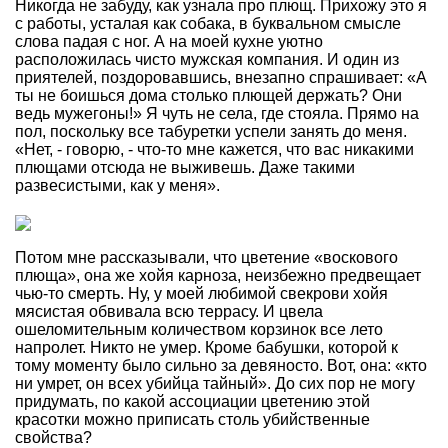
Никогда не забуду, как узнала про плющ. Прихожу это я
с работы, усталая как собака, в буквальном смысле
слова падая с ног. А на моей кухне уютно
расположилась чисто мужская компания. И один из
приятелей, поздоровавшись, внезапно спрашивает: «А
ты не боишься дома столько плющей держать? Они
ведь мужегоны!» Я чуть не села, где стояла. Прямо на
пол, поскольку все табуретки успели занять до меня.
«Нет, - говорю, - что-то мне кажется, что вас никакими
плющами отсюда не выживешь. Даже такими
развесистыми, как у меня».
Потом мне рассказывали, что цветение «воскового
плюща», она же хойя карноза, неизбежно предвещает
чью-то смерть. Ну, у моей любимой свекрови хойя
мясистая обвивала всю террасу. И цвела
ошеломительным количеством корзинок все лето
напролет. Никто не умер. Кроме бабушки, которой к
тому моменту было сильно за девяносто. Вот, она: «кто
ни умрет, он всех убийца тайный». До сих пор не могу
придумать, по какой ассоциации цветению этой
красотки можно приписать столь убийственные
свойства?