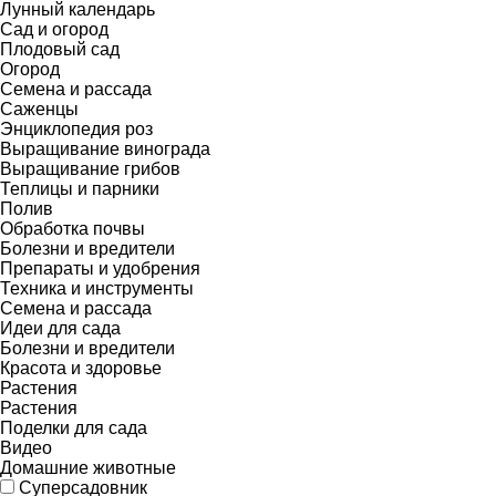
Лунный календарь
Сад и огород
Плодовый сад
Огород
Семена и рассада
Саженцы
Энциклопедия роз
Выращивание винограда
Выращивание грибов
Теплицы и парники
Полив
Обработка почвы
Болезни и вредители
Препараты и удобрения
Техника и инструменты
Семена и рассада
Идеи для сада
Болезни и вредители
Красота и здоровье
Растения
Растения
Поделки для сада
Видео
Домашние животные
Суперсадовник