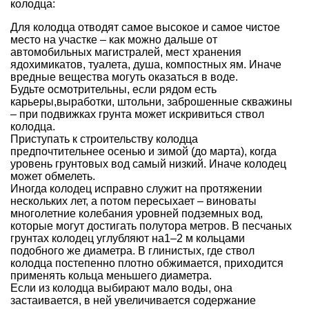
колодца:
Для колодца отводят самое высокое и самое чистое
место на участке – как можно дальше от
автомобильных магистралей, мест хранения
ядохимикатов, туалета, душа, компостных ям. Иначе
вредные вещества могуть оказаться в воде.
Будьте осмотрительны, если рядом есть
карьеры,выработки, штольни, заброшенные скважины
– при подвижках грунта может искривиться ствол
колодца.
Приступать к строительству колодца
предпочтительнее осенью и зимой (до марта), когда
уровень грунтовых вод самый низкий. Иначе колодец
может обмелеть.
Иногда колодец исправно служит на протяжении
нескольких лет, а потом пересыхает – виноваты
многолетние колебания уровней подземных вод,
которые могут достигать полутора метров. В песчаных
грунтах колодец углубляют на1–2 м кольцами
подобного же диаметра. В глинистых, где ствол
колодца постепенно плотно обжимается, приходится
применять кольца меньшего диаметра.
Если из колодца выбирают мало воды, она
застаивается, в ней увеличивается содержание