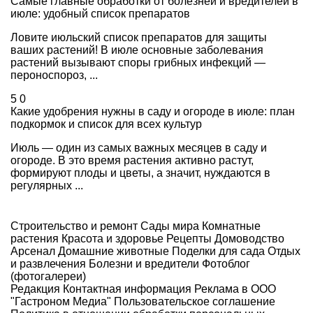
Самые главные обработки от болезней и вредителей в
июле: удобный список препаратов
Ловите июльский список препаратов для защиты
ваших растений! В июле основные заболевания
растений вызывают споры грибных инфекций —
пероноспороз, ...
5
0
Какие удобрения нужны в саду и огороде в июле: план
подкормок и список для всех культур
Июль — один из самых важных месяцев в саду и
огороде. В это время растения активно растут,
формируют плоды и цветы, а значит, нуждаются в
регулярных ...
Строительство и ремонт
Сады мира
Комнатные
растения
Красота и здоровье
Рецепты
Домоводство
Арсенал
Домашние животные
Поделки для сада
Отдых
и развлечения
Болезни и вредители
Фотоблог
(фотогалереи)
Редакция
Контактная информация
Реклама в ООО
"Гастроном Медиа"
Пользовательское соглашение