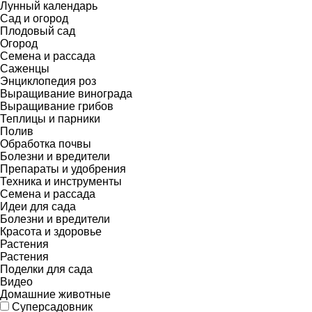
Лунный календарь
Сад и огород
Плодовый сад
Огород
Семена и рассада
Саженцы
Энциклопедия роз
Выращивание винограда
Выращивание грибов
Теплицы и парники
Полив
Обработка почвы
Болезни и вредители
Препараты и удобрения
Техника и инструменты
Семена и рассада
Идеи для сада
Болезни и вредители
Красота и здоровье
Растения
Растения
Поделки для сада
Видео
Домашние животные
Суперсадовник