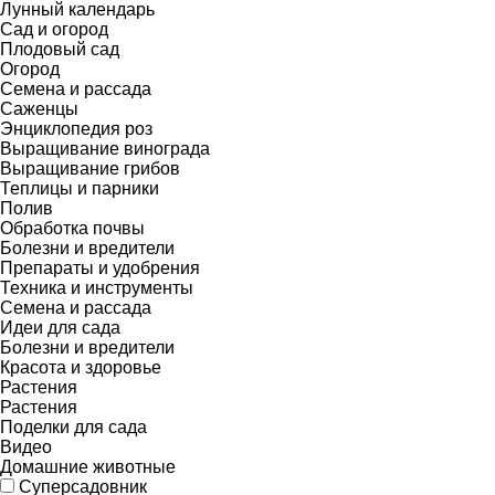
Лунный календарь
Сад и огород
Плодовый сад
Огород
Семена и рассада
Саженцы
Энциклопедия роз
Выращивание винограда
Выращивание грибов
Теплицы и парники
Полив
Обработка почвы
Болезни и вредители
Препараты и удобрения
Техника и инструменты
Семена и рассада
Идеи для сада
Болезни и вредители
Красота и здоровье
Растения
Растения
Поделки для сада
Видео
Домашние животные
Суперсадовник