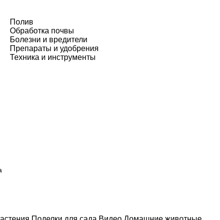
Полив
Обработка почвы
Болезни и вредители
Препараты и удобрения
Техника и инструменты
а
астения
Поделки для сада
Видео
Домашние животные