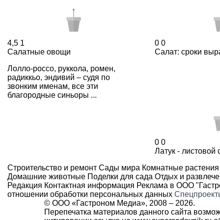
4,5
1
0
0
Салатные овощи
Салат: сроки вы
Лолло-россо, руккола, ромен,
радиккьо, эндивий – судя по
звонким именам, все эти
благородные синьоры ...
0
0
Латук - листовой 
Строительство и ремонт
Сады мира
Комнатные растения
Домашние животные
Поделки для сада
Отдых и развлеч
Редакция
Контактная информация
Реклама в ООО "Гаст
отношении обработки персональных данных
Спецпроект
© ООО «Гастроном Медиа», 2008 –
2026.
Перепечатка материалов данного сайта возмож