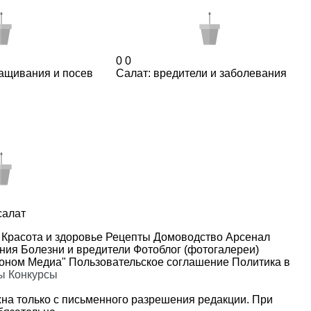
0
0
ращивания и посев
Салат: вредители и заболевания
салат
Красота и здоровье
Рецепты
Домоводство
Арсенал
ения
Болезни и вредители
Фотоблог (фотогалереи)
роном Медиа"
Пользовательское соглашение
Политика в
ы
Конкурсы
на только с письменного разрешения редакции. При