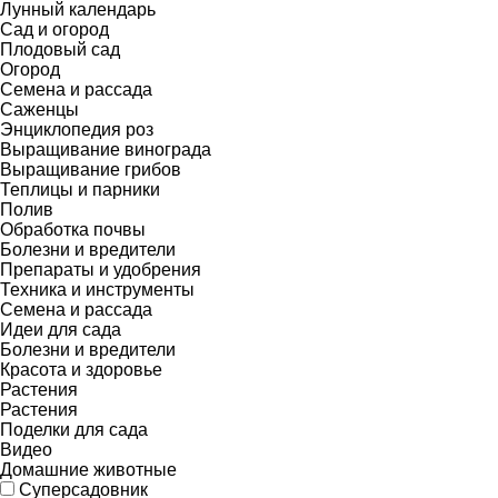
Лунный календарь
Сад и огород
Плодовый сад
Огород
Семена и рассада
Саженцы
Энциклопедия роз
Выращивание винограда
Выращивание грибов
Теплицы и парники
Полив
Обработка почвы
Болезни и вредители
Препараты и удобрения
Техника и инструменты
Семена и рассада
Идеи для сада
Болезни и вредители
Красота и здоровье
Растения
Растения
Поделки для сада
Видео
Домашние животные
Суперсадовник