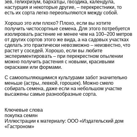
зев
, гелихризум,
бархатцы
,
гвоздика,
календула,
настурция и некоторые другие, – перекрестники, то
есть их сорта легко переопыляются между собой.
Хорошо это или плохо? Плохо, если вы хотите
получить чистосортные семена. Для этого потребуется
изолировать растение не менее чем на 100–200 метров
от других сортов этого же вида, а на садовых участках
сделать это практически невозможно – неизвестно, что
растет у соседей. Хорошо, если вы любите
экспериментировать – при перекрестном опылении
можно получить растения с новыми, красивыми
окрасками или формами.
С самоопыляющимися культурами забот значительно
меньше (
астры
, левкой, горошек). Можно смело
собирать семена, даже если на небольшом участке
высажены самые разнообразные сорта.
Ключевые слова
покупка семян
Иллюстрации к материалу: ООО «Издательский дом
«Гастроном»