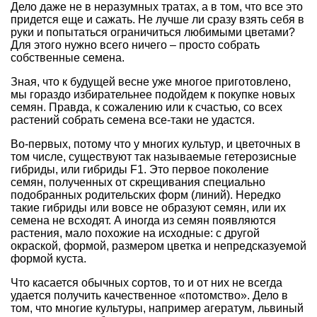
Дело даже не в неразумных тратах, а в том, что все это
придется еще и сажать. Не лучше ли сразу взять себя в
руки и попытаться ограничиться любимыми цветами?
Для этого нужно всего ничего – просто собрать
собственные семена.
Зная, что к будущей весне уже многое приготовлено,
мы гораздо избирательнее подойдем к покупке новых
семян. Правда, к сожалению или к счастью, со всех
растений собрать семена все-таки не удастся.
Во-первых, потому что у многих культур, и цветочных в
том числе, существуют так называемые гетерозисные
гибриды, или гибриды F1. Это первое поколение
семян, полученных от скрещивания специально
подобранных родительских форм (линий). Нередко
такие гибриды или вовсе не образуют семян, или их
семена не всходят. А иногда из семян появляются
растения, мало похожие на исходные: с другой
окраской, формой, размером цветка и непредсказуемой
формой куста.
Что касается обычных сортов, то и от них не всегда
удается получить качественное «потомство». Дело в
том, что многие культуры, например
агератум,
львиный