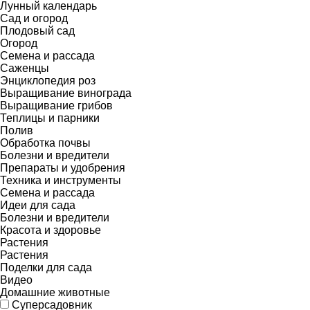
Лунный календарь
Сад и огород
Плодовый сад
Огород
Семена и рассада
Саженцы
Энциклопедия роз
Выращивание винограда
Выращивание грибов
Теплицы и парники
Полив
Обработка почвы
Болезни и вредители
Препараты и удобрения
Техника и инструменты
Семена и рассада
Идеи для сада
Болезни и вредители
Красота и здоровье
Растения
Растения
Поделки для сада
Видео
Домашние животные
Суперсадовник