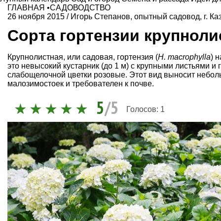
ГЛАВНАЯ
•
САДОВОДСТВО
26 ноября 2015
/
Игорь Степанов, опытный садовод, г. Ка
Сорта гортензии крупноли
Крупнолистная, или садовая, гортензия (
H. macrophylla
) 
это невысокий кустарник (до 1 м) с крупными листьями и 
слабощелочной цветки розовые. Этот вид выносит неболь
малозимостоек и требователен к почве.
5
/5
Голосов:
1