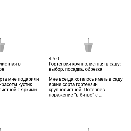
4,5
0
листная в
Гортензия крупнолистная в саду:
ре
выбор, посадка, обрезка
рта мне подарили
Мне всегда хотелось иметь в саду
красоты кустик
яркие сорта гортензии
листной с яркими
крупнолистной. Потерпев
поражение "в битве" с ...