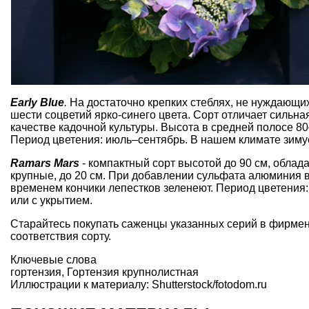
Early Blue
.
На достаточно крепких стеблях, не нуждающих
шести соцветий ярко-синего цвета. Сорт отличает сильна
качестве кадочной культуры. Высота в средней полосе 80
Период цветения: июль–сентябрь. В нашем климате зимуе
Ramars Mars
- компактный сорт высотой до 90 см, облад
крупные, до 20 см. При добавлении сульфата алюминия в
временем кончики лепестков зеленеют. Период цветения:
или с укрытием.
Старайтесь покупать саженцы указанных серий в фирменн
соответствия сорту.
Ключевые слова
гортензия
,
Гортензия крупнолистная
Иллюстрации к материалу: Shutterstock/fotodom.ru