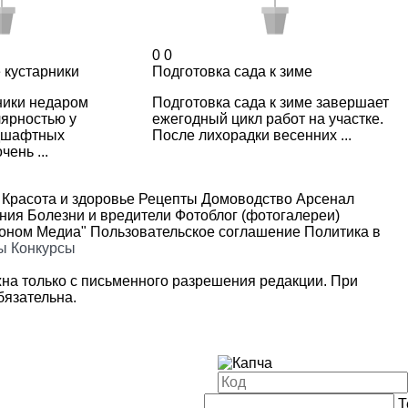
0
0
 кустарники
Подготовка сада к зиме
ники недаром
Подготовка сада к зиме завершает
лярностью у
ежегодный цикл работ на участке.
ндшафтных
После лихорадки весенних ...
чень ...
Красота и здоровье
Рецепты
Домоводство
Арсенал
ения
Болезни и вредители
Фотоблог (фотогалереи)
роном Медиа"
Пользовательское соглашение
Политика в
ы
Конкурсы
на только с письменного разрешения редакции. При
язательна.
Т