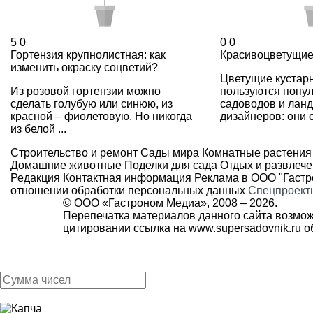
5
0
0
0
Гортензия крупнолистная: как
Красивоцветущие
изменить окраску соцветий?
Цветущие кустар
Из розовой гортензии можно
пользуются попу
сделать голубую или синюю, из
садоводов и ла
красной – фиолетовую. Но никогда
дизайнеров: они о
из белой ...
Строительство и ремонт
Сады мира
Комнатные растения
Домашние животные
Поделки для сада
Отдых и развлеч
Редакция
Контактная информация
Реклама в ООО "Гаст
отношении обработки персональных данных
Спецпроект
© ООО «Гастроном Медиа», 2008 –
2026.
Перепечатка материалов данного сайта возмож
цитировании ссылка на
www.supersadovnik.ru
об