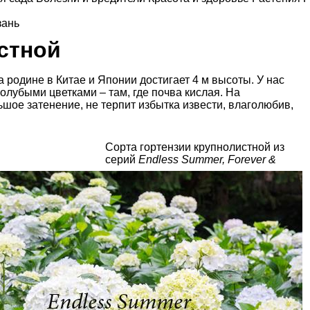
зань
стной
на родине в Китае и Японии достигает 4 м высоты. У нас
голубыми цветками – там, где почва кислая. На
шое затенение, не терпит избытка извести, влаголюбив,
Сорта гортензии крупнолистной из
серий
Endless Summer, Forever &