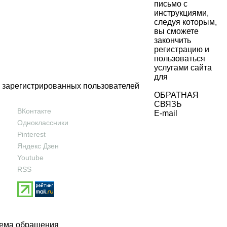
письмо с
инструкциями,
следуя которым,
вы сможете
закончить
регистрацию и
пользоваться
услугами сайта
для
зарегистрированных пользователей
ОБРАТНАЯ
СВЯЗЬ
ВКонтакте
E-mail
Одноклассники
Pinterest
Яндекс Дзен
Youtube
RSS
ема обращения