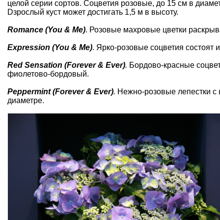
целой серии сортов. Cоцветия розовые, до 15 см в диаме
Dзрослый куст может достигать 1,5 м в высоту.
Romance (You & Me)
. Розовые махровые цветки раскрыв
Expression (You & Me)
. Ярко-розовые соцветия состоят 
Red Sensation (Forever & Ever)
.
Бордово-красные соцвет
фиолетово-бордовый.
Peppermint (Forever & Ever)
.
Нежно-розовые лепестки с ш
диаметре.