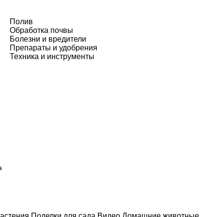
Полив
Обработка почвы
Болезни и вредители
Препараты и удобрения
Техника и инструменты
а
астения
Поделки для сада
Видео
Домашние животные