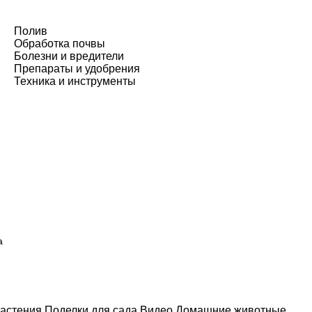
Полив
Обработка почвы
Болезни и вредители
Препараты и удобрения
Техника и инструменты
а
астения
Поделки для сада
Видео
Домашние животные