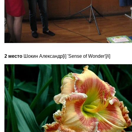
2 место
Шокин Александр[i] 'Sense of Wonder'[/i]