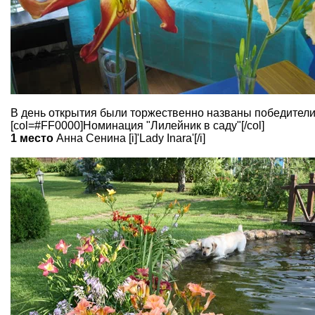
В день открытия были торжественно названы победители
[col=#FF0000]Номинация "Лилейник в саду"[/col]
1 место
Анна Сенина [i]'Lady Inara'[/i]