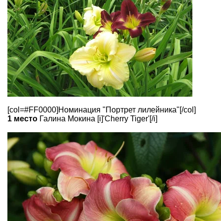
[col=#FF0000]Номинация "Портрет лилейника"[/col]
1 место
Галина Мокина [i]'Cherry Tiger'[/i]