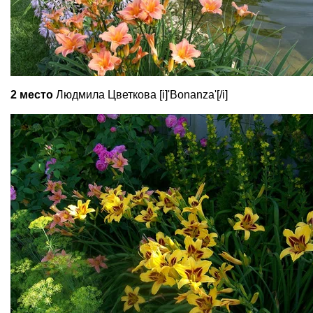
2 место
Людмила Цветкова [i]'Bonanza'[/i]