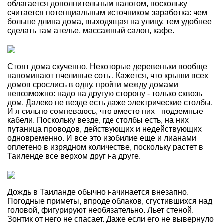
облагается дополнительным налогом, поскольку
считается потенциальным источником заработка: чем
больше длина дома, выходящая на улицу, тем удобнее
сделать там ателье, массажный салон, кафе.
Стоят дома скученно. Некоторые деревеньки вообще
напоминают пчелиные соты. Кажется, что крыши всех
домов срослись в одну, пройти между домами
невозможно: надо на другую сторону - только сквозь
дом. Далеко не везде есть даже электрические столбы.
И я сильно сомневаюсь, что вместо них - подземные
кабели. Поскольку везде, где столбы есть, на них
путаница проводов, действующих и недействующих
одновременно. И все это изобилие еще и лианами
оплетено в изрядном количестве, поскольку растет в
Таиленде все верхом друг на друге.
Дождь в Таиланде обычно начинается внезапно.
Погодные приметы, впроде облаков, сгустившихся над
головой, фигурируют необязательно. Льет стеной.
Зонтик от него не спасает. Даже если его не вывернуло