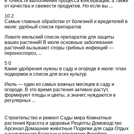
и точности выполнения процесса консервации, а также
от качества и свежести продуктов. Но если вы ...
10
2
Самые главные обработки от болезней и вредителей в
июле: удобный список препаратов
Ловите июльский список препаратов для защиты
ваших растений! В июле основные заболевания
растений вызывают споры грибных инфекций —
пероноспороз, ...
5
0
Какие удобрения нужны в саду и огороде в июле: план
подкормок и список для всех культур
Июль — один из самых важных месяцев в саду и
огороде. В это время растения активно растут,
формируют плоды и цветы, а значит, нуждаются в
регулярных ...
Строительство и ремонт
Сады мира
Комнатные
растения
Красота и здоровье
Рецепты
Домоводство
Арсенал
Домашние животные
Поделки для сада
Отдых
и развлечения
Болезни и вредители
Фотоблог