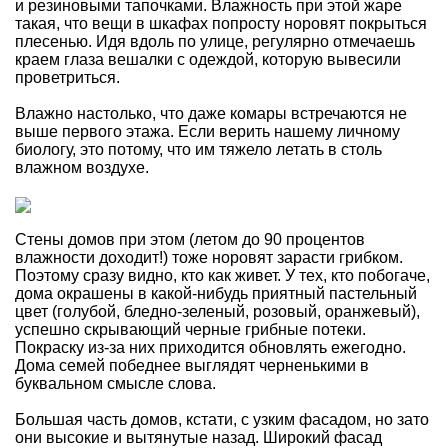
и резиновыми тапочками. Влажность при этой жаре
такая, что вещи в шкафах попросту норовят покрыться
плесенью. Идя вдоль по улице, регулярно отмечаешь
краем глаза вешалки с одеждой, которую вывесили
проветриться.
Влажно настолько, что даже комары встречаются не
выше первого этажа. Если верить нашему личному
биологу, это потому, что им тяжело летать в столь
влажном воздухе.
Стены домов при этом (летом до 90 процентов
влажности доходит!) тоже норовят зарасти грибком.
Поэтому сразу видно, кто как живет. У тех, кто побогаче,
дома окрашены в какой-нибудь приятный пастельный
цвет (голубой, бледно-зеленый, розовый, оранжевый),
успешно скрывающий черные грибные потеки.
Покраску из-за них приходится обновлять ежегодно.
Дома семей победнее выглядят черненькими в
буквальном смысле слова.
Большая часть домов, кстати, с узким фасадом, но зато
они высокие и вытянутые назад. Широкий фасад