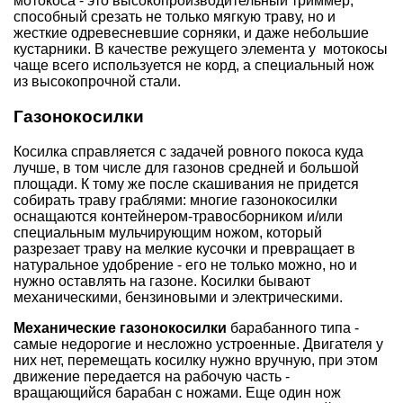
мотокоса - это высокопроизводительный триммер,
способный срезать не только мягкую траву, но и
жесткие одревесневшие сорняки, и даже небольшие
кустарники. В качестве режущего элемента у мотокосы
чаще всего используется не корд, а специальный нож
из высокопрочной стали.
Газонокосилки
Косилка справляется с задачей ровного покоса куда
лучше, в том числе для газонов средней и большой
площади. К тому же после скашивания не придется
собирать траву граблями: многие газонокосилки
оснащаются контейнером-травосборником и/или
специальным мульчирующим ножом, который
разрезает траву на мелкие кусочки и превращает в
натуральное удобрение - его не только можно, но и
нужно оставлять на газоне. Косилки бывают
механическими, бензиновыми и электрическими.
Механические газонокосилки
барабанного типа -
самые недорогие и несложно устроенные. Двигателя у
них нет, перемещать косилку нужно вручную, при этом
движение передается на рабочую часть -
вращающийся барабан с ножами. Еще один нож