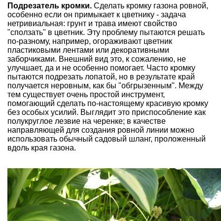
Подрезатель кромки.
Сделать кромку газона ровной,
особенно если он примыкает к цветнику - задача
нетривиальная: грунт и трава имеют свойство
"сползать" в цветник. Эту проблему пытаются решать
по-разному, например, огораживают цветник
пластиковыми лентами или декоративными
заборчиками. Внешний вид это, к сожалению, не
улучшает, да и не особенно помогает. Часто кромку
пытаются подрезать лопатой, но в результате край
получается неровным, как бы "обгрызенным". Между
тем существует очень простой инструмент,
помогающий сделать по-настоящему красивую кромку
без особых усилий. Выглядит это приспособление как
полукруглое лезвие на черенке; в качестве
направляющей для создания ровной линии можно
использовать обычный садовый шланг, проложенный
вдоль края газона.