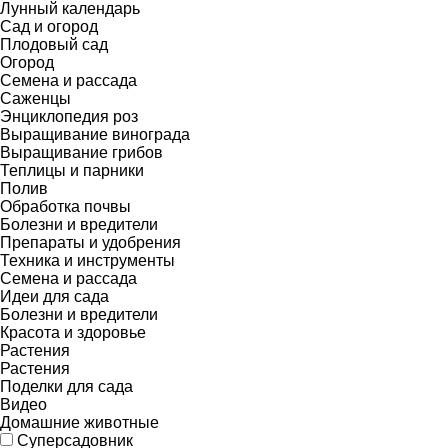
Лунный календарь
Сад и огород
Плодовый сад
Огород
Семена и рассада
Саженцы
Энциклопедия роз
Выращивание винограда
Выращивание грибов
Теплицы и парники
Полив
Обработка почвы
Болезни и вредители
Препараты и удобрения
Техника и инструменты
Семена и рассада
Идеи для сада
Болезни и вредители
Красота и здоровье
Растения
Растения
Поделки для сада
Видео
Домашние животные
Суперсадовник