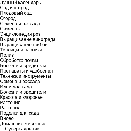
Лунный календарь
Сад и огород
Плодовый сад
Огород
Семена и рассада
Саженцы
Энциклопедия роз
Выращивание винограда
Выращивание грибов
Теплицы и парники
Полив
Обработка почвы
Болезни и вредители
Препараты и удобрения
Техника и инструменты
Семена и рассада
Идеи для сада
Болезни и вредители
Красота и здоровье
Растения
Растения
Поделки для сада
Видео
Домашние животные
Суперсадовник