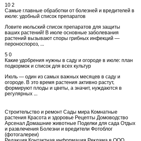
10
2
Самые главные обработки от болезней и вредителей в
июле: удобный список препаратов
Ловите июльский список препаратов для защиты
ваших растений! В июле основные заболевания
растений вызывают споры грибных инфекций —
пероноспороз, ...
5
0
Какие удобрения нужны в саду и огороде в июле: план
подкормок и список для всех культур
Июль — один из самых важных месяцев в саду и
огороде. В это время растения активно растут,
формируют плоды и цветы, а значит, нуждаются в
регулярных ...
Строительство и ремонт
Сады мира
Комнатные
растения
Красота и здоровье
Рецепты
Домоводство
Арсенал
Домашние животные
Поделки для сада
Отдых
и развлечения
Болезни и вредители
Фотоблог
(фотогалереи)
Редакция
Контактная информация
Реклама в ООО