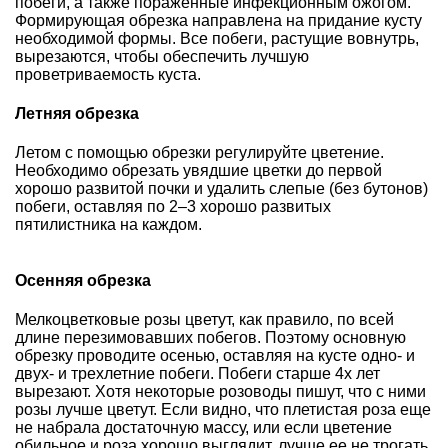
побеги, а также пораженные инфекционным ожогом.
Формирующая обрезка направлена на придание кусту
необходимой формы. Все побеги, растущие вовнутрь,
вырезаются, чтобы обеспечить лучшую
проветриваемость куста.
Летняя обрезка
Летом с помощью обрезки регулируйте цветение.
Необходимо обрезать увядшие цветки до первой
хорошо развитой почки и удалить слепые (без бутонов)
побеги, оставляя по 2–3 хорошо развитых
пятилистника на каждом.
Осенняя обрезка
Мелкоцветковые розы цветут, как правило, по всей
длине перезимовавших побегов. Поэтому основную
обрезку проводите осенью, оставляя на кусте одно- и
двух- и трехлетние побеги. Побеги старше 4х лет
вырезают. Хотя некоторые розоводы пишут, что с ними
розы лучше цветут. Если видно, что плетистая роза еще
не набрала достаточную массу, или если цветение
обильное и роза хорошо выглядит, лучше ее не трогать.