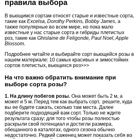
правила выбора
В вьющимся сортам относят старые и известные сорта,
такие как
Excelsa, Dorothy Perkins, Bobby James
, а
также популярные во всем мире, но пока мало
известные у нас старые сорта и гибриды плетистых
роз, такие как
Ghislaine de Feligonde, Paul Noel, Apple
Blossom
.
Подробнее читайте и выбирайте сорт вьющейся розы в
нашем материале:
10 самых красивых и зимостойких
сортов плетистых, вьющихся роз>>>
На что важно обратить внимание при
выборе сорта розы?
1. На длину побегов розы.
Она может быть 2 м, а
может и 5 м. Перед тем как выбрать сорт, решите, куда
вы ее будете сажать, сколько там места. Далее
подберите подходящий вам сорт. Только не ждите
результата сразу: для того чтобы розы полностью
раскрыли свой потенциал и достигли размера,
обещанного в каталогах, одного сезона обычно
недостаточно. Редкий саженец может показать себя во