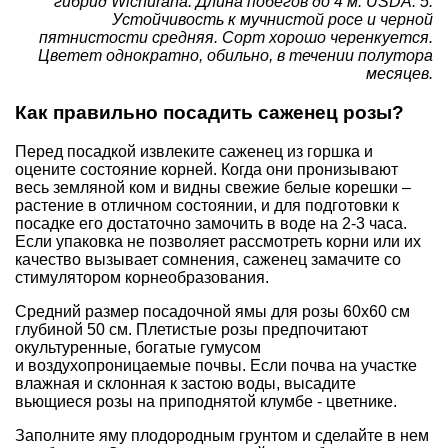
гибрид Wichurana. Длина побегов до 4 м. USDA: 5.
Устойчивость к мучнистой росе и черной
пятнистости средняя. Сорт хорошо черенкуется.
Цветет однократно, обильно, в течении полутора
месяцев.
Как правильно посадить саженец розы?
Перед посадкой извлеките саженец из горшка и
оцените состояние корней. Когда они пронизывают
весь земляной ком и видны свежие белые корешки –
растение в отличном состоянии, и для подготовки к
посадке его достаточно замочить в воде на 2-3 часа.
Если упаковка не позволяет рассмотреть корни или их
качество вызывает сомнения, саженец замачите со
стимулятором корнеобразования.
Средний размер посадочной ямы для розы 60х60 см
глубиной 50 см. Плетистые розы предпочитают
окультуренные, богатые гумусом
и воздухопроницаемые почвы. Если почва на участке
влажная и склонная к застою воды, высадите
вьющиеся розы на приподнятой клумбе - цветнике.
Заполните яму плодородным грунтом и сделайте в нем