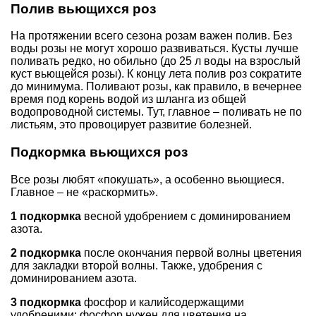
Полив вьющихся роз
На протяжении всего сезона розам важен полив. Без
воды розы не могут хорошо развиваться. Кусты лучше
поливать редко, но обильно (до 25 л воды на взрослый
куст вьющейся розы). К концу лета полив роз сократите
до минимума. Поливают розы, как правило, в вечернее
время под корень водой из шланга из общей
водопроводной системы. Тут, главное – поливать не по
листьям, это провоцирует развитие болезней.
Подкормка вьющихся роз
Все розы любят «покушать», а особенно вьющиеся.
Главное – не «раскормить».
1 подкормка
весной удобрением с доминированием
азота.
2 подкормка
после окончания первой волны цветения
для закладки второй волны. Также, удобрения с
доминированием азота.
3 подкормка
фосфор и калийсодержащими
удобреними: фосфор нужен для цветения на