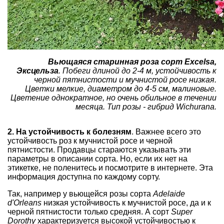
Вьющаяся старинная роза сорт Excelsa,
Эксцельза
. Побеги длиной до 2-4 м, устойчивость к
черной пятнистости и мучнистой росе низкая.
Цветки мелкие, диаметром до 4-5 см, малиновые.
Цветение однократное, но очень обильное в течении
месяца. Тип розы - гибрид Wichurana.
2. На устойчивость к болезням
. Важнее всего это
устойчивость роз к мучнистой росе и черной
пятнистости. Продавцы стараются указывать эти
параметры в описании сорта. Но, если их нет на
этикетке, не поленитесь и посмотрите в интернете. Эта
информация доступна по каждому сорту.
Так, например у вьющейся розы сорта
Adelaide
d'Orleans
низкая устойчивость к мучнистой росе, да и к
черной пятнистости только средняя. А сорт
Super
Dorothy
характеризуется высокой устойчивостью к