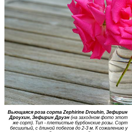
Вьющаяся роза сорта Zephirine Drouhin, Зефирин
Дроухин, Зефирин Друэн
(на заходном фото этот
же сорт). Тип - плетистые бурбонские розы. Сорт
бесшипый, с длиной побегов до 2-3 м. К сожалению у