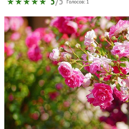
5
/5
Голосов:
1