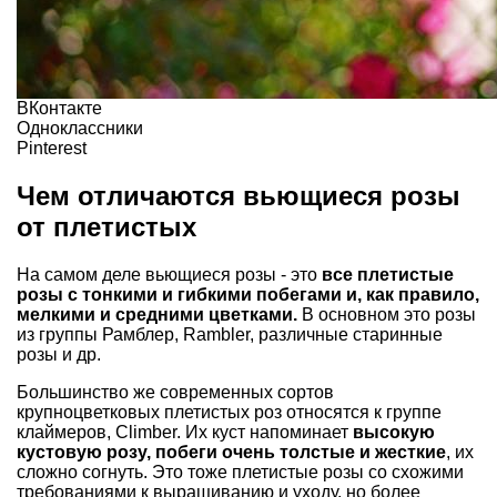
ВКонтакте
Одноклассники
Pinterest
Чем отличаются вьющиеся розы
от плетистых
На самом деле вьющиеся розы - это
все плетистые
розы с тонкими и гибкими побегами и, как правило,
мелкими и средними цветками.
В основном это розы
из группы Рамблер, Rambler, различные старинные
розы и др.
Большинство же современных сортов
крупноцветковых плетистых роз относятся к группе
клаймеров, Climber. Их куст напоминает
высокую
кустовую розу, побеги очень толстые и жесткие
, их
сложно согнуть. Это тоже плетистые розы со схожими
требованиями к выращиванию и уходу, но более