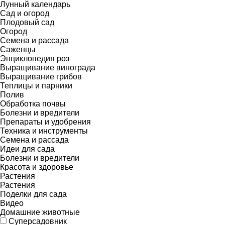
Лунный календарь
Сад и огород
Плодовый сад
Огород
Семена и рассада
Саженцы
Энциклопедия роз
Выращивание винограда
Выращивание грибов
Теплицы и парники
Полив
Обработка почвы
Болезни и вредители
Препараты и удобрения
Техника и инструменты
Семена и рассада
Идеи для сада
Болезни и вредители
Красота и здоровье
Растения
Растения
Поделки для сада
Видео
Домашние животные
Суперсадовник