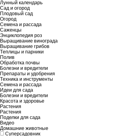
Лунный календарь
Сад и огород
Плодовый сад
Огород
Семена и рассада
Саженцы
Энциклопедия роз
Выращивание винограда
Выращивание грибов
Теплицы и парники
Полив
Обработка почвы
Болезни и вредители
Препараты и удобрения
Техника и инструменты
Семена и рассада
Идеи для сада
Болезни и вредители
Красота и здоровье
Растения
Растения
Поделки для сада
Видео
Домашние животные
Суперсадовник