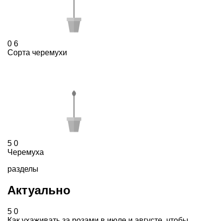
0
6
Сорта черемухи
5
0
Черемуха
разделы
Актуально
5
0
Как ухаживать за розами в июле и августе, чтобы