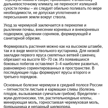
дальневосточному климату, не переносят излишней
сухости почвы – их следует обильно поливать по мере
необходимости, не допуская уплотнения и
пересыхания земли вокруг ствола.
Уход за черемухой заключается в перекопке и
рыхлении почвы, внесении корневых и внекорневых
подкормок, удалении сорняков, формирующей и
санитарной обрезке.
Формировать растения можно как на высоком штамбе,
так и в виде многоствольного кустарника. Для низкой
закладки первого яруса скелетных ветвей саженец
обрезают на высоте 60–70 см. Из появившихся
боковых побегов оставляют 3–4 наиболее развитых,
равномерно сориентированных в пространстве. В
последующие годы формируют ярусы второго и
третьего порядков.
Основные болезни черемухи в средней полосе России
– пятнистости листьев и кармашки сливы (болезнь
плодов, вызываемая сумчатым грибом). Вредители –
жуки-долгоносики, тля, растительноядные клопы,
минирующая моль, горностаевая черемуховая моль,
боярышница и непарный шелкопряд.