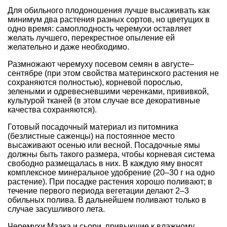
Для обильного плодоношения лучше высаживать как
минимум два растения разных сортов, но цветущих в
одно время: самоплодность черемухи оставляет
желать лучшего, перекрестное опыление ей
желательно и даже необходимо.
Размножают черемуху посевом семян в августе–
сентябре (при этом свойства материнского растения не
сохраняются полностью), корневой порослью,
зелеными и одревесневшими черенками, прививкой,
культурой тканей (в этом случае все декоративные
качества сохраняются).
Готовый посадочный материал из питомника
(безлистные саженцы) на постоянное место
высаживают осенью или весной. Посадочные ямы
должны быть такого размера, чтобы корневая система
свободно размещалась в них. В каждую яму вносят
комплексное минеральное удобрение (20–30 г на одно
растение). При посадке растения хорошо поливают; в
течение первого периода вегетации делают 2–3
обильных полива. В дальнейшем поливают только в
случае засушливого лета.
Черемухи Маака и сьори, привыкшие к влажному