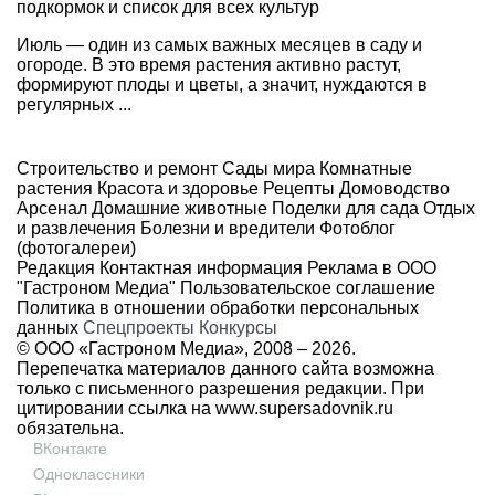
подкормок и список для всех культур
Июль — один из самых важных месяцев в саду и
огороде. В это время растения активно растут,
формируют плоды и цветы, а значит, нуждаются в
регулярных ...
Строительство и ремонт
Сады мира
Комнатные
растения
Красота и здоровье
Рецепты
Домоводство
Арсенал
Домашние животные
Поделки для сада
Отдых
и развлечения
Болезни и вредители
Фотоблог
(фотогалереи)
Редакция
Контактная информация
Реклама в ООО
"Гастроном Медиа"
Пользовательское соглашение
Политика в отношении обработки персональных
данных
Спецпроекты
Конкурсы
© ООО «Гастроном Медиа», 2008 –
2026.
Перепечатка материалов данного сайта возможна
только с письменного разрешения редакции. При
цитировании ссылка на
www.supersadovnik.ru
обязательна.
ВКонтакте
Одноклассники