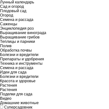
Лунный календарь
Сад и огород
Плодовый сад
Огород
Семена и рассада
Саженцы
Энциклопедия роз
Выращивание винограда
Выращивание грибов
Теплицы и парники
Полив
Обработка почвы
Болезни и вредители
Препараты и удобрения
Техника и инструменты
Семена и рассада
Идеи для сада
Болезни и вредители
Красота и здоровье
Растения
Растения
Поделки для сада
Видео
Домашние животные
Суперсадовник