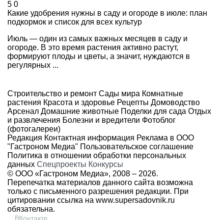
5
0
Какие удобрения нужны в саду и огороде в июле: план
подкормок и список для всех культур
Июль — один из самых важных месяцев в саду и
огороде. В это время растения активно растут,
формируют плоды и цветы, а значит, нуждаются в
регулярных ...
Строительство и ремонт
Сады мира
Комнатные
растения
Красота и здоровье
Рецепты
Домоводство
Арсенал
Домашние животные
Поделки для сада
Отдых
и развлечения
Болезни и вредители
Фотоблог
(фотогалереи)
Редакция
Контактная информация
Реклама в ООО
"Гастроном Медиа"
Пользовательское соглашение
Политика в отношении обработки персональных
данных
Спецпроекты
Конкурсы
© ООО «Гастроном Медиа», 2008 –
2026.
Перепечатка материалов данного сайта возможна
только с письменного разрешения редакции. При
цитировании ссылка на
www.supersadovnik.ru
обязательна.
ВКонтакте