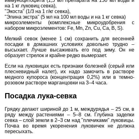
иммуноцитофита (1,5 мл препарата на 150 мл воды и
на 1 кг луковиц севка),
"Экоста" (1/3 на 1 г/кг севка),
"Эпина экстра" (5 мл на 100 мл воды и на 1 кг севка)
микроэлементы (комплексные микроудобрения с
набором микроэлементов: Fe, Mn, Zn, Cu, Ca, B, S).
Мелкий севок (менее 1 см) сохранить для весенней
посадки в домашних условиях довольно трудно –
высыхает. Лучше высаживать его под зиму. Он не
образует стрелок и крайне редко вымерзает.
Если на луковицах есть признаки болезней (серый или
плесневидный налет), их надо замочить в растворе
медного купороса (концентрация 0,2%) или в темно-
розовом растворе марганцовки на 3–4 часа.
Посадка лука-севка
Грядку делают шириной до 1 м, междурядья – 25 см, в
ряду между растениями – 5–8 см. Глубина заделки
севка – слой земли в 2–3 см над "плечиками" луковицы.
Почва во время укоренения луковичек не должна
пересыхать.