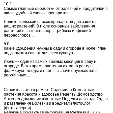
10
2
Самые главные обработки от болезней и вредителей в
июле: удобный список препаратов
Ловите июльский список препаратов для защиты
ваших растений! В июле основные заболевания
растений вызывают споры грибных инфекций —
пероноспороз, ...
5
0
Какие удобрения нужны в саду и огороде в июле: план
подкормок и список для всех культур
Июль — один из самых важных месяцев в саду и
огороде. В это время растения активно растут,
формируют плоды и цветы, а значит, нуждаются в
регулярных ...
Строительство и ремонт
Сады мира
Комнатные
растения
Красота и здоровье
Рецепты
Домоводство
Арсенал
Домашние животные
Поделки для сада
Отдых
и развлечения
Болезни и вредители
Фотоблог
(фотогалереи)
Редакция
Контактная информация
Реклама в ООО