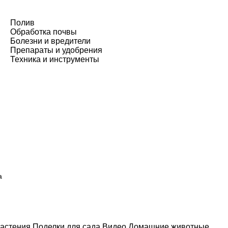
Полив
Обработка почвы
Болезни и вредители
Препараты и удобрения
Техника и инструменты
а
астения
Поделки для сада
Видео
Домашние животные