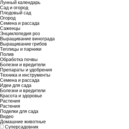
Лунный календарь
Сад и огород
Плодовый сад
Огород
Семена и рассада
Саженцы
Энциклопедия роз
Выращивание винограда
Выращивание грибов
Теплицы и парники
Полив
Обработка почвы
Болезни и вредители
Препараты и удобрения
Техника и инструменты
Семена и рассада
Идеи для сада
Болезни и вредители
Красота и здоровье
Растения
Растения
Поделки для сада
Видео
Домашние животные
Суперсадовник