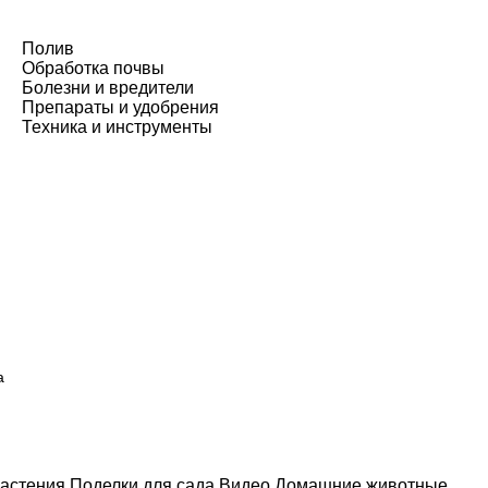
Полив
Обработка почвы
Болезни и вредители
Препараты и удобрения
Техника и инструменты
а
астения
Поделки для сада
Видео
Домашние животные