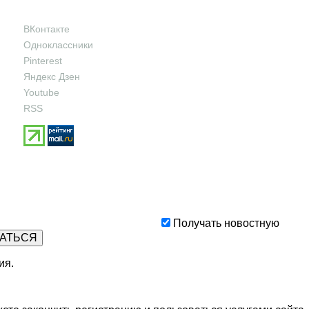
ВКонтакте
Одноклассники
Pinterest
Яндекс Дзен
Youtube
RSS
Получать новостную
ия
.